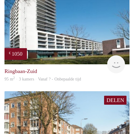
1050
€
finde
Ringbaan-Zuid
2
95 m
· 3 kamers · Vanaf ? - Onbepaalde tijd
DELEN