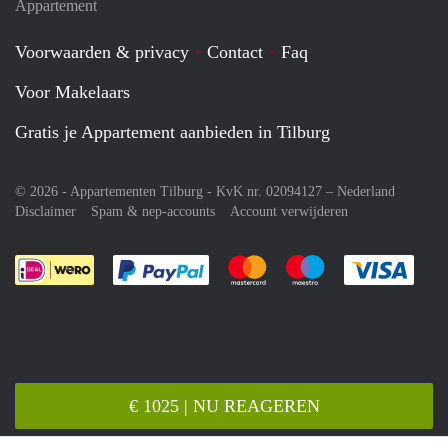
Appartement
Voorwaarden & privacy
Contact
Faq
Voor Makelaars
Gratis je Appartement aanbieden in Tilburg
© 2026 - Appartementen Tilburg - KvK nr. 02094127 –
Nederland
Disclaimer
Spam & nep-accounts
Account verwijderen
Je rekent gemakkelijk af met Paypal
Je rekent gemakkelijk af met M
Je rekent gemakkelij
Je re
€ 1025 | NU REAGEREN