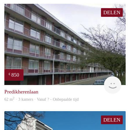
DELEN
850
€
finde
Predikherenlaan
2
62 m
· 3 kamers · Vanaf ? - Onbepaalde tijd
DELEN