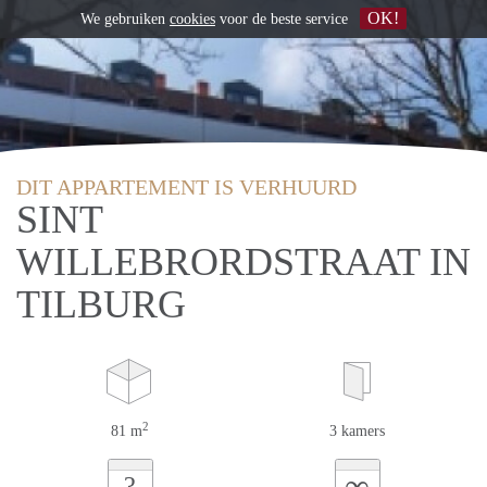
OK!
We gebruiken
cookies
voor de beste service
DIT APPARTEMENT IS VERHUURD
SINT
WILLEBRORDSTRAAT IN
TILBURG
2
81 m
3 kamers
∞
?