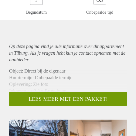
Begindatum
Onbepaalde tijd
Op deze pagina vind je alle informatie over dit
appartement
in Tilburg. Als je vragen hebt kun je contact opnemen met de
aanbieder.
Object: Direct bij de eigenaar
Huurtermijn: Onbepaalde termijn
Oplevering: Zie foto
Inkomen eis:2,8 x Bruto huur
Garantiestelling mogelijk: Ja
LEES MEER MET EEN PAKKET!
Borg: 1 Maand
Bemiddeling kosten: Nee
Woningdelers toegestaan: Ja
Huisdieren toegestaan: Afhankelijk van de Eigenaar
Huurtoeslag grens: Nee