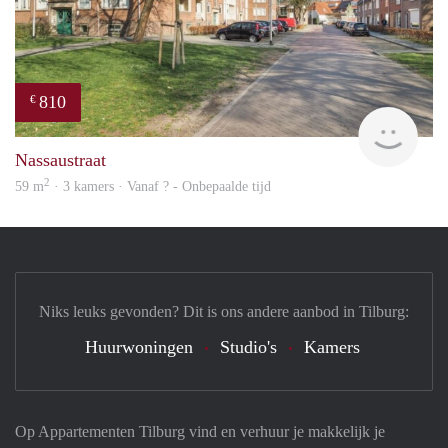
810
€
Woni
Nassaustraat
2
59 m
· 3 kamers · Vanaf ? - Onbepaalde tijd
Niks leuks gevonden? Dit is ons andere aanbod in Tilburg:
Huurwoningen
Studio's
Kamers
Op Appartementen Tilburg vind en verhuur je makkelijk je