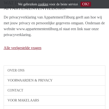
WAT IS DE PRIVACYVERKLARING VAN
OK!
We gebruiken
cookies
voor de beste service
APPARTEMENTENTILBURG?
De privacyverklaring van AppartementTilburg geeft aan hoe wij
met jouw privacy en persoonlijke gegevens omgaan. Onderaan de
website www.appartemententilburg.nl staat een link naar onze
privacyverklaring.
Alle veelgestelde vragen
OVER ONS
VOORWAARDEN & PRIVACY
CONTACT
VOOR MAKELAARS