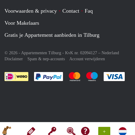
Voorwaarden & privacy
Contact
Faq
Voor Makelaars
Gratis je Appartement aanbieden in Tilburg
© 2026 - Appartementen Tilburg - KvK nr. 02094127 –
Nederland
Disclaimer
Spam & nep-accounts
Account verwijderen
Je rekent gemakkelijk af met Paypal
Je rekent gemakkelijk af met M
Je rekent gemakkelij
Je re
+