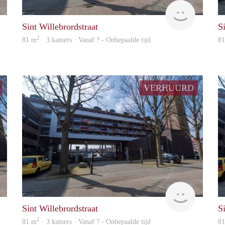
Woning
rent
Sint Willebrordstraat
S
2
81 m
· 3 kamers · Vanaf ? - Onbepaalde tijd
8
VERHUURD
Woning
rent
Sint Willebrordstraat
S
2
81 m
· 3 kamers · Vanaf ? - Onbepaalde tijd
8