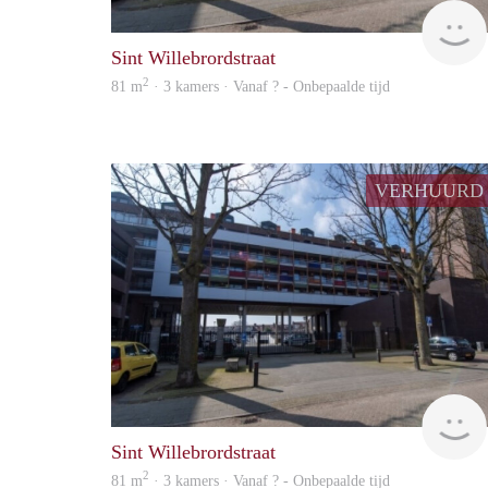
Sint Willebrordstraat
2
81 m
· 3 kamers · Vanaf ? - Onbepaalde tijd
VERHUURD
Sint Willebrordstraat
2
81 m
· 3 kamers · Vanaf ? - Onbepaalde tijd