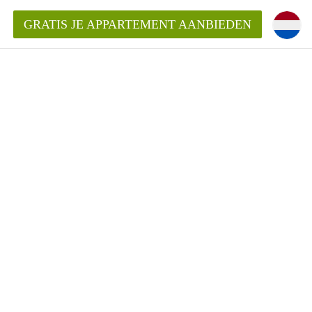
GRATIS JE APPARTEMENT AANBIEDEN
ppartement in Tilburg?
mentenTilburg?
ding?