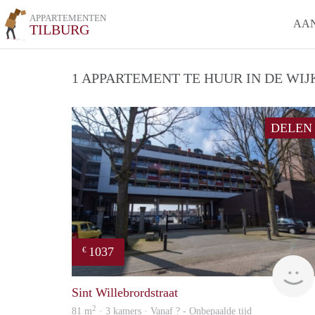
APPARTEMENTEN
AA
TILBURG
1 APPARTEMENT TE HUUR IN DE WIJ
DELEN
1037
€
Sint Willebrordstraat
2
81 m
· 3 kamers · Vanaf ? - Onbepaalde tijd