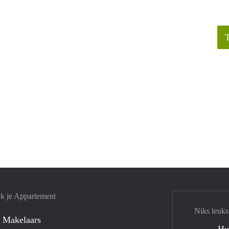
jk je Appartement
Niks leuks
 Makelaars
Hu