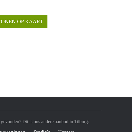
TONEN OP KAART
 gevonden? Dit is ons andere aanbod in Tilburg:
urwoningen
Studio's
Kamers