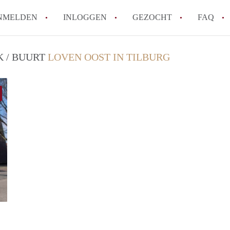
NMELDEN
INLOGGEN
GEZOCHT
FAQ
K / BUURT
LOVEN OOST IN TILBURG
How to translate AppartementenTilburg!
Wat is AppartementenTilburg?
Hoeveel kost het om te reageren op een A
Wat is de privacyverklaring van Apparte
Berekent AppartementenTilburg
makelaarsvergoeding/bemiddelingsvergoe
Alle veelgestelde vragen
Woning