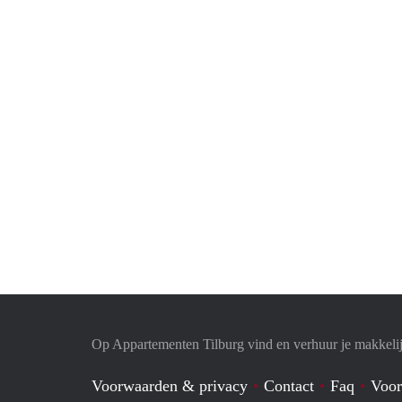
Op Appartementen Tilburg vind en verhuur je makkeli
Voorwaarden & privacy
Contact
Faq
Voor