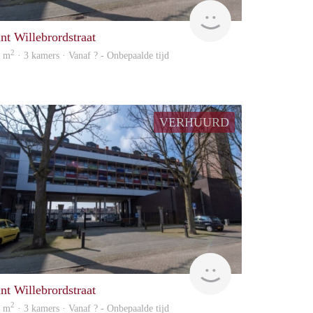
Woning
int Willebrordstraat
2
1 m
· 3 kamers · Vanaf ? - Onbepaalde tijd
VERHUURD
Woning
int Willebrordstraat
2
1 m
· 3 kamers · Vanaf ? - Onbepaalde tijd