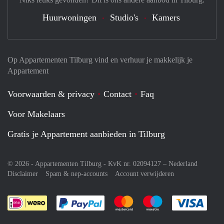
Huurwoningen
Studio's
Kamers
Op Appartementen Tilburg vind en verhuur je makkelijk je
Appartement
Voorwaarden & privacy
Contact
Faq
Voor Makelaars
Gratis je Appartement aanbieden in Tilburg
© 2026 - Appartementen Tilburg - KvK nr. 02094127 –
Nederland
Disclaimer
Spam & nep-accounts
Account verwijderen
Je rekent gemakkelijk af met Paypal
Je rekent gemakkelijk af met M
Je rekent gemakkelij
Je re