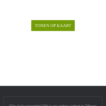
TONEN OP KAART
Niks leuks gevonden? Dit is ons andere aanbod in Tilburg: