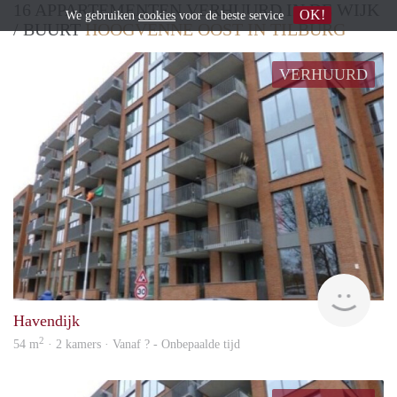
16 APPARTEMENTEN VERHUURD IN DE WIJK
OK!
We gebruiken
cookies
voor de beste service
/ BUURT
HOOGVENNE OOST IN TILBURG
VERHUURD
rent
Havendijk
2
54 m
· 2 kamers · Vanaf ? - Onbepaalde tijd