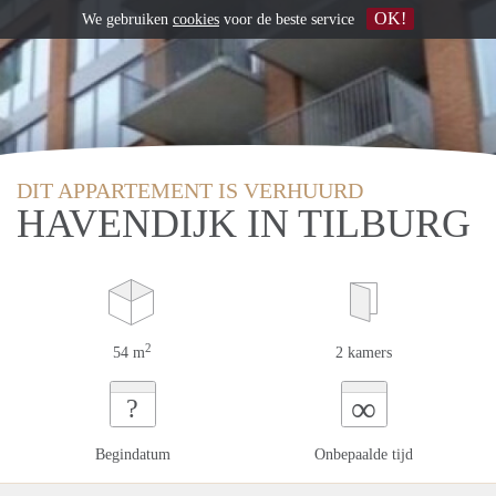
OK!
We gebruiken
cookies
voor de beste service
DIT APPARTEMENT IS VERHUURD
HAVENDIJK IN TILBURG
2
54 m
2 kamers
∞
?
Begindatum
Onbepaalde tijd