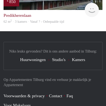
850
€
finde
Predikherenlaan
2
62 m
· 3 kamers · Vanaf ? - Onbepaalde tijd
Niks leuks gevonden? Dit is ons andere aanbod in Tilburg:
Huurwoningen
Studio's
Kamers
Op Appartementen Tilburg vind en verhuur je makkelijk je
Appartement
Voorwaarden & privacy
Contact
Faq
Voor Makelaars