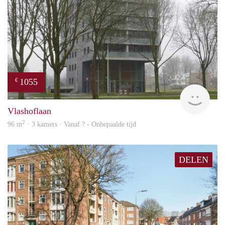
1055
€
rent
Vlashoflaan
2
96 m
· 3 kamers · Vanaf ? - Onbepaalde tijd
DELEN