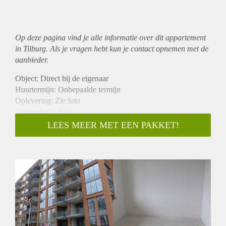
Op deze pagina vind je alle informatie over dit
appartement
in Tilburg. Als je vragen hebt kun je contact opnemen met de
aanbieder.
Object: Direct bij de eigenaar
Huurtermijn: Onbepaalde termijn
Oplevering: Zie foto
Inkomen eis: Nee
Garantiestelling mogelijk: Nee
LEES MEER MET EEN PAKKET!
Borg: 1 Maand
Bemiddeling kosten: Nee
Woningdelers toegestaan: Nee
Huisdieren toegestaan: Afhankelijk van de Eigenaar
Huurtoeslag grens: Ja
Geschikt voor studenten: Afhankelijk van de Eigenaar