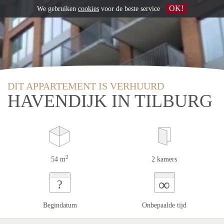
OK!
We gebruiken
cookies
voor de beste service
DIT APPARTEMENT IS VERHUURD
HAVENDIJK IN TILBURG
2
54 m
2 kamers
∞
?
Begindatum
Onbepaalde tijd