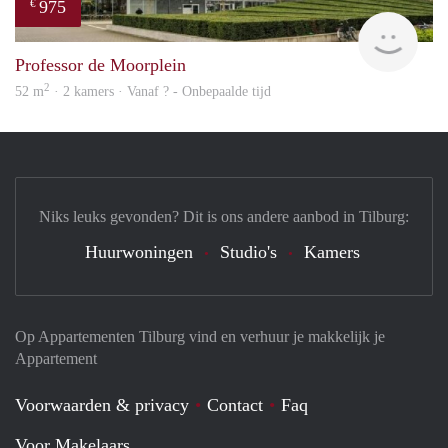
975
€
finde
Professor de Moorplein
2
52 m
· 2 kamers · Vanaf ? - Onbepaalde tijd
Niks leuks gevonden? Dit is ons andere aanbod in Tilburg:
Huurwoningen
Studio's
Kamers
Op Appartementen Tilburg vind en verhuur je makkelijk je
Appartement
Voorwaarden & privacy
Contact
Faq
Voor Makelaars