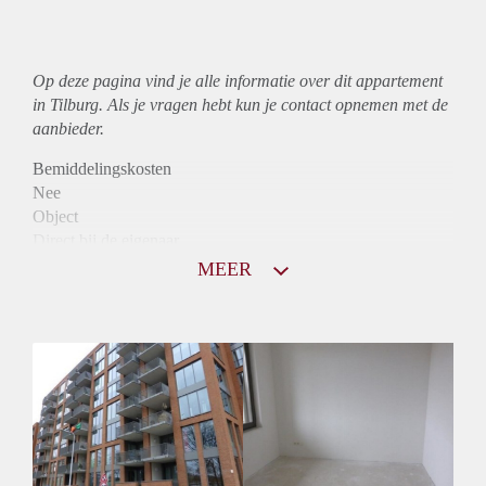
Op deze pagina vind je alle informatie over dit
appartement
in Tilburg. Als je vragen hebt kun je contact opnemen met de
aanbieder.
Bemiddelingskosten
Nee
Object
Direct bij de eigenaar
Borg
MEER
790
Garantiestelling
Niet mogelijk
Huurtoeslag
Mogelijk
Inkomen eis
N.V.T.
Huurtermijn
Onbepaalde termijn