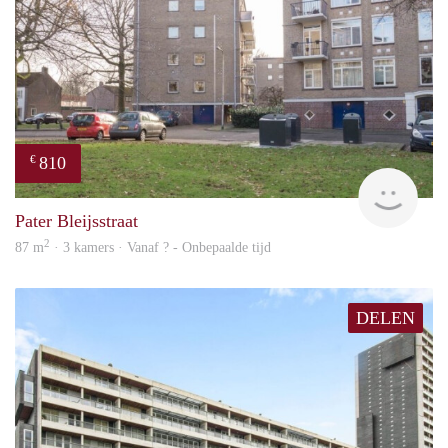
810
€
Woni
Pater Bleijsstraat
2
87 m
· 3 kamers · Vanaf ? - Onbepaalde tijd
DELEN