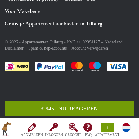
Voor Makelaars
Gratis je Appartement aanbieden in Tilburg
© 2026 - Appartementen Tilburg - KvK nr. 02094127 –
Nederland
Disclaimer
Spam & nep-accounts
Account verwijderen
Je rekent gemakkelijk af met Paypal
Je rekent gemakkelijk af met M
Je rekent gemakkelij
Je re
€ 945 | NU REAGEREN
+
AANMELDEN
INLOGGEN
GEZOCHT
FAQ
APPARTEMENT