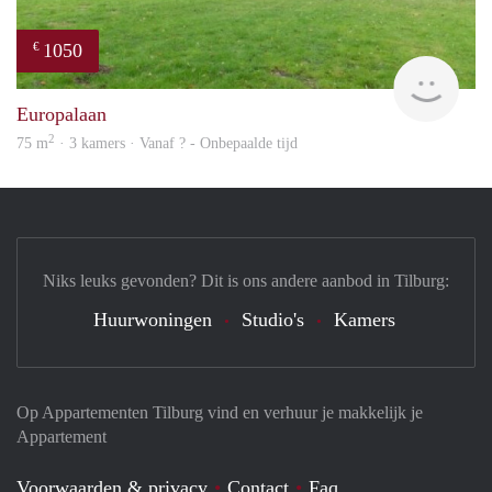
1050
€
rent
Europalaan
2
75 m
· 3 kamers · Vanaf ? - Onbepaalde tijd
Niks leuks gevonden? Dit is ons andere aanbod in Tilburg:
Huurwoningen
Studio's
Kamers
Op Appartementen Tilburg vind en verhuur je makkelijk je
Appartement
Voorwaarden & privacy
Contact
Faq