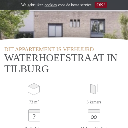
OK!
We gebruiken
cookies
voor de beste service
DIT APPARTEMENT IS VERHUURD
WATERHOEFSTRAAT IN
TILBURG
2
73 m
3 kamers
∞
?