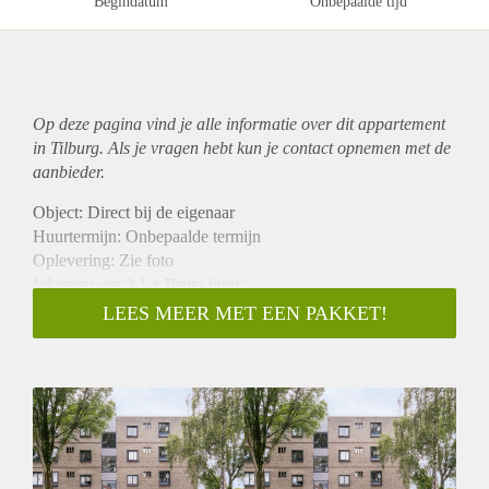
Begindatum
Onbepaalde tijd
Op deze pagina vind je alle informatie over dit
appartement
in Tilburg. Als je vragen hebt kun je contact opnemen met de
aanbieder.
Object: Direct bij de eigenaar
Huurtermijn: Onbepaalde termijn
Oplevering: Zie foto
Inkomen eis: 3,1 x Bruto huur
Garantiestelling mogelijk: Ja
LEES MEER MET EEN PAKKET!
Borg: 1 Maand
Bemiddeling kosten: Nee
Woningdelers toegestaan: Ja
Huisdieren toegestaan: Afhankelijk van de Eigenaar
Huurtoeslag grens: Nee
Geschikt voor studenten: Afhankelijk van de Eigenaar