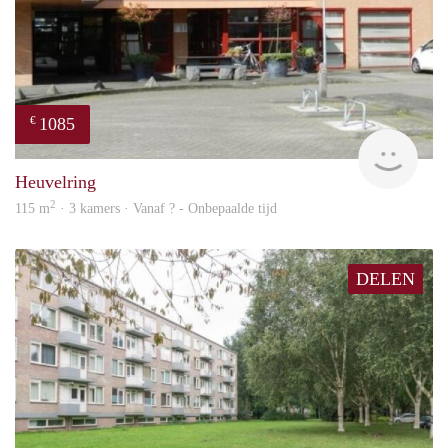
1085
€
finde
Heuvelring
2
115 m
· 3 kamers · Vanaf ? - Onbepaalde tijd
DELEN