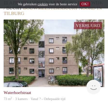
11 APPARTEMENTEN VERHUURD IN DE WIJK
OK!
We gebruiken
cookies
voor de beste service
/ BUURT
BOUWMEESTERSBUURT NOORD IN
TILBURG
VERHUURD
rent
Waterhoefstraat
2
73 m
· 3 kamers · Vanaf ? - Onbepaalde tijd