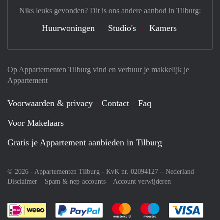
Niks leuks gevonden? Dit is ons andere aanbod in Tilburg:
Huurwoningen
Studio's
Kamers
Op Appartementen Tilburg vind en verhuur je makkelijk je
Appartement
Voorwaarden & privacy
Contact
Faq
Voor Makelaars
Gratis je Appartement aanbieden in Tilburg
© 2026 - Appartementen Tilburg - KvK nr. 02094127 –
Nederland
Disclaimer
Spam & nep-accounts
Account verwijderen
Je rekent gemakkelijk af met Paypal
Je rekent gemakkelijk af met M
Je rekent gemakkelij
Je re