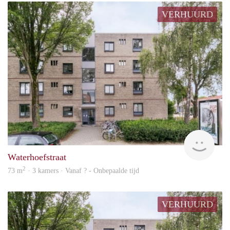
VERHUURD
rent
Waterhoefstraat
2
73 m
· 3 kamers · Vanaf ? - Onbepaalde tijd
VERHUURD