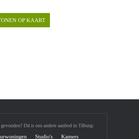
TONEN OP KAART
 gevonden? Dit is ons andere aanbod in Tilburg:
urwoningen
Studio's
Kamers