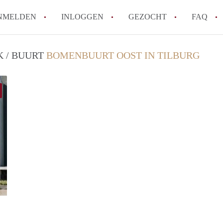
NMELDEN
INLOGGEN
GEZOCHT
FAQ
K / BUURT
BOMENBUURT OOST IN TILBURG
How to translate AppartementenTilburg!
Wat is AppartementenTilburg?
Hoeveel kost het om te reageren op een A
Wat is de privacyverklaring van Apparte
Berekent AppartementenTilburg
makelaarsvergoeding/bemiddelingsvergoe
Alle veelgestelde vragen
finder