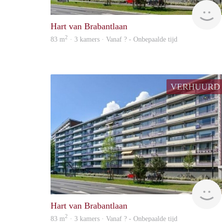
Hart van Brabantlaan
2
83 m
· 3 kamers · Vanaf ? - Onbepaalde tijd
VERHUURD
Hart van Brabantlaan
2
83 m
· 3 kamers · Vanaf ? - Onbepaalde tijd