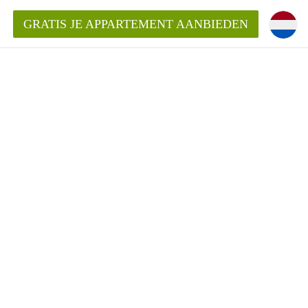
GRATIS JE APPARTEMENT AANBIEDEN
ppartement in Tilburg?
mentenTilburg?
ding?