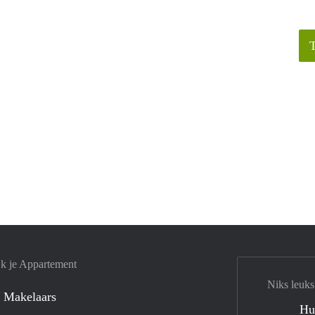
jk je Appartement
Niks leuks
 Makelaars
Hu