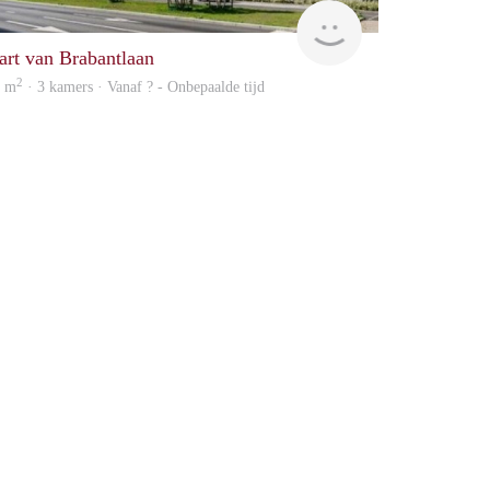
rent
art van Brabantlaan
2
3 m
· 3 kamers · Vanaf ? - Onbepaalde tijd