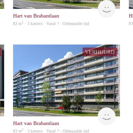
Woning
finder
Hart van Brabantlaan
H
2
83 m
· 3 kamers · Vanaf ? - Onbepaalde tijd
8
VERHUURD
finder
Woning
Hart van Brabantlaan
2
83 m
· 3 kamers · Vanaf ? - Onbepaalde tijd