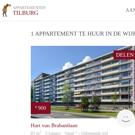
APPARTEMENTEN
AA
TILBURG
1 APPARTEMENT TE HUUR IN DE WIJ
DELEN
900
€
Hart van Brabantlaan
2
83 m
· 3 kamers · Vanaf ? - Onbepaalde tijd