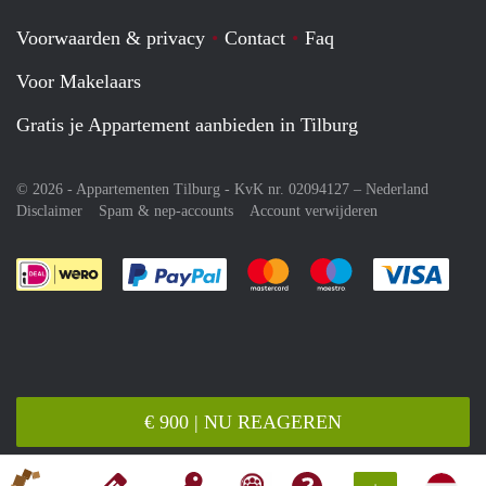
Voorwaarden & privacy
Contact
Faq
Voor Makelaars
Gratis je Appartement aanbieden in Tilburg
© 2026 - Appartementen Tilburg - KvK nr. 02094127 –
Nederland
Disclaimer
Spam & nep-accounts
Account verwijderen
Je rekent gemakkelijk af met Paypal
Je rekent gemakkelijk af met M
Je rekent gemakkelij
Je re
€ 900 | NU REAGEREN