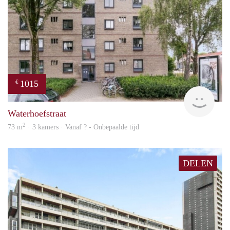
1015
€
finde
Waterhoefstraat
2
73 m
· 3 kamers · Vanaf ? - Onbepaalde tijd
DELEN