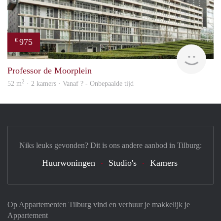
975
€
Woni
Professor de Moorplein
2
52 m
· 2 kamers · Vanaf ? - Onbepaalde tijd
Niks leuks gevonden? Dit is ons andere aanbod in Tilburg:
Huurwoningen
Studio's
Kamers
Op Appartementen Tilburg vind en verhuur je makkelijk je
Appartement