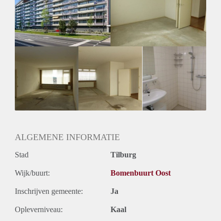
Inkomen eis
N.V.T.
Huurtermijn
Onbepaalde termijn
Oplevering
Kaal
ALGEMENE INFORMATIE
Stad
Tilburg
Wijk/buurt:
Bomenbuurt Oost
Inschrijven gemeente:
Ja
Opleverniveau:
Kaal