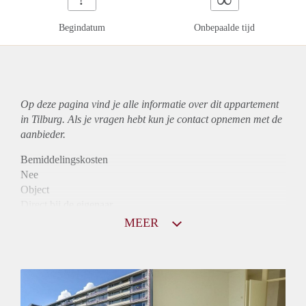
Begindatum
Onbepaalde tijd
Op deze pagina vind je alle informatie over dit
appartement
in Tilburg. Als je vragen hebt kun je contact opnemen met de
aanbieder.
Bemiddelingskosten
Nee
Object
Direct bij de eigenaar
Borg
MEER
900
Garantiestelling
Niet mogelijk
Huurtoeslag
Mogelijk