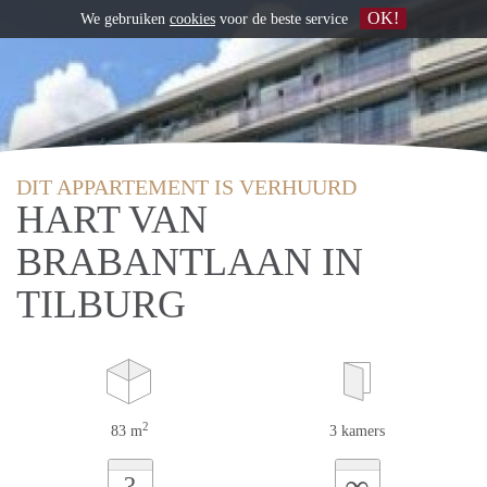
OK!
We gebruiken
cookies
voor de beste service
DIT APPARTEMENT IS VERHUURD
HART VAN
BRABANTLAAN IN
TILBURG
2
83 m
3 kamers
∞
?