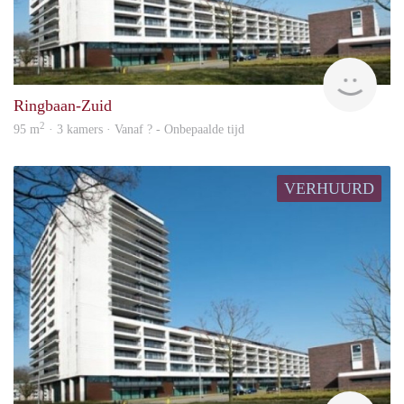
rent
Ringbaan-Zuid
2
95 m
· 3 kamers · Vanaf ? - Onbepaalde tijd
VERHUURD
rent