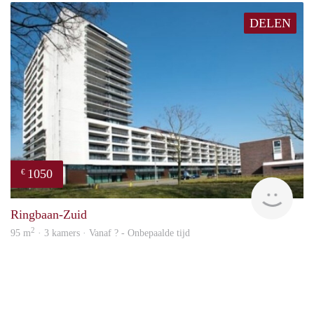
DELEN
1050
€
rent
Ringbaan-Zuid
2
95 m
· 3 kamers · Vanaf ? - Onbepaalde tijd