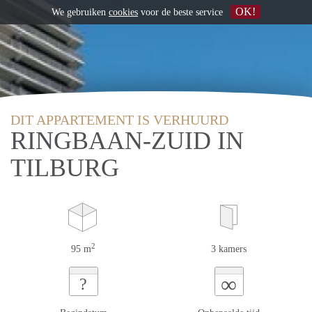
OK!
We gebruiken
cookies
voor de beste service
DIT APPARTEMENT IS VERHUURD
RINGBAAN-ZUID IN
TILBURG
2
95 m
3 kamers
∞
?