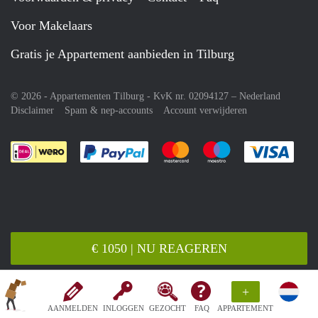
Voor Makelaars
Gratis je Appartement aanbieden in Tilburg
© 2026 - Appartementen Tilburg - KvK nr. 02094127 –
Nederland
Disclaimer
Spam & nep-accounts
Account verwijderen
Je rekent gemakkelijk af met Paypal
Je rekent gemakkelijk af met M
Je rekent gemakkelij
Je re
€ 1050 | NU REAGEREN
+
AANMELDEN
INLOGGEN
GEZOCHT
FAQ
APPARTEMENT