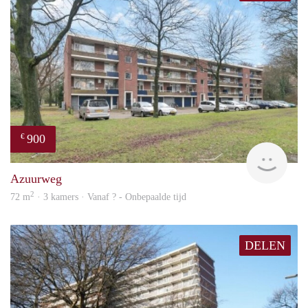
900
€
finde
Azuurweg
2
72 m
· 3 kamers · Vanaf ? - Onbepaalde tijd
DELEN