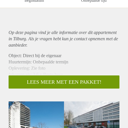
Begindatum
Onbepaalde tijd
Op deze pagina vind je alle informatie over dit
appartement
in Tilburg. Als je vragen hebt kun je contact opnemen met de
aanbieder.
Object: Direct bij de eigenaar
Huurtermijn: Onbepaalde termijn
Oplevering: Zie foto
Inkomen eis: 2,6 x Bruto huur
Garantiestelling mogelijk: Ja
LEES MEER MET EEN PAKKET!
Borg: 1 Maand
Bemiddeling kosten: Nee
Woningdelers toegestaan: Ja
Huisdieren toegestaan: Afhankelijk van de Eigenaar
Huurtoeslag grens: Nee
Geschikt voor studenten: Afhankelijk van de Eigenaar