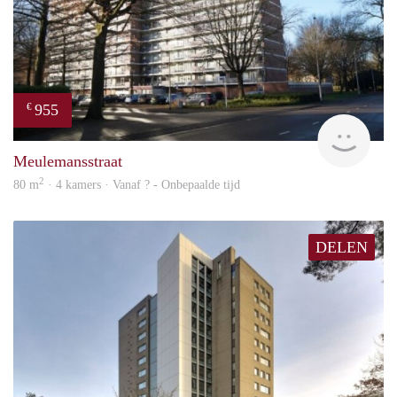
955
€
rent
Meulemansstraat
2
80 m
· 4 kamers · Vanaf ? - Onbepaalde tijd
DELEN