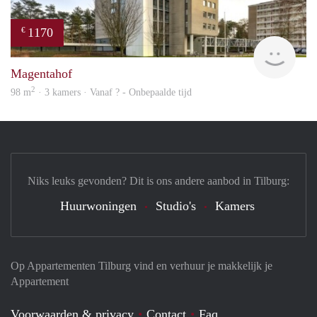
1170
€
finde
Magentahof
2
98 m
· 3 kamers · Vanaf ? - Onbepaalde tijd
Niks leuks gevonden? Dit is ons andere aanbod in Tilburg:
Huurwoningen
Studio's
Kamers
Op Appartementen Tilburg vind en verhuur je makkelijk je
Appartement
Voorwaarden & privacy
Contact
Faq