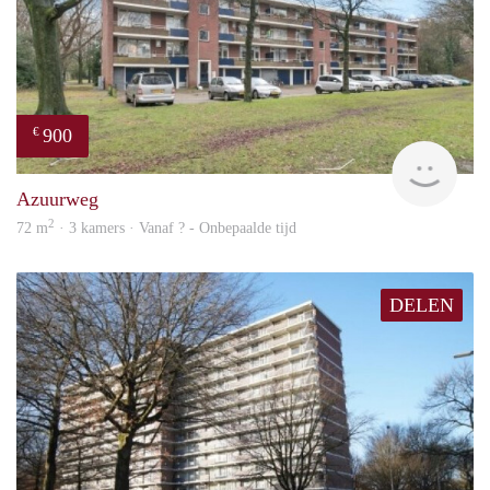
900
€
finde
Azuurweg
2
72 m
· 3 kamers · Vanaf ? - Onbepaalde tijd
DELEN