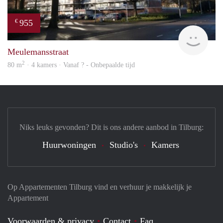
955
€
finde
Meulemansstraat
2
80 m
· 4 kamers · Vanaf ? - Onbepaalde tijd
Niks leuks gevonden? Dit is ons andere aanbod in Tilburg:
Huurwoningen
Studio's
Kamers
Op Appartementen Tilburg vind en verhuur je makkelijk je
Appartement
Voorwaarden & privacy
Contact
Faq