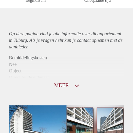
Begindatum
Onbepaalde tijd
Op deze pagina vind je alle informatie over dit
appartement
in Tilburg. Als je vragen hebt kun je contact opnemen met de
aanbieder.
Bemiddelingskosten
Nee
Object
Direct bij de eigenaar
Borg
MEER
975
Garantiestelling
Mogelijk
Huurtoeslag
Niet mogelijk
Inkomen eis
2,8 X Maandhuur Bruto