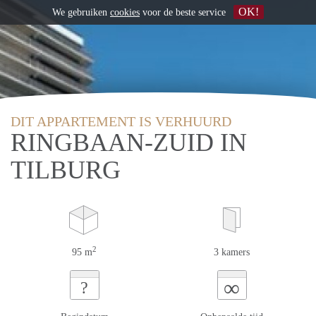
OK!
We gebruiken
cookies
voor de beste service
DIT APPARTEMENT IS VERHUURD
RINGBAAN-ZUID IN
TILBURG
2
95 m
3 kamers
∞
?