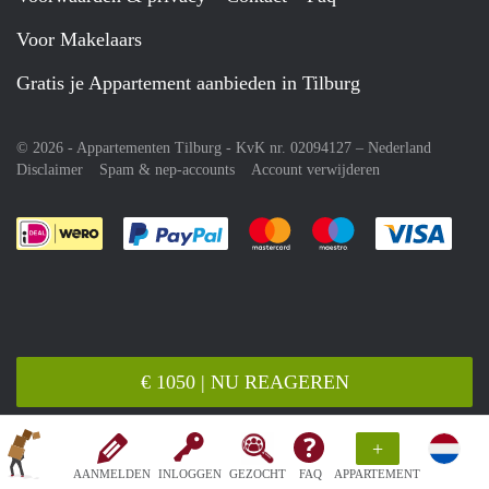
Voor Makelaars
Gratis je Appartement aanbieden in Tilburg
© 2026 - Appartementen Tilburg - KvK nr. 02094127 –
Nederland
Disclaimer
Spam & nep-accounts
Account verwijderen
Je rekent gemakkelijk af met Paypal
Je rekent gemakkelijk af met M
Je rekent gemakkelij
Je re
€ 1050 | NU REAGEREN
+
AANMELDEN
INLOGGEN
GEZOCHT
FAQ
APPARTEMENT