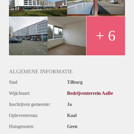
Huurtermijn
Onbepaalde termijn
Oplevering
Kaal
+ 6
ALGEMENE INFORMATIE
Stad
Tilburg
Wijk/buurt:
Bedrijventerrein AaBe
Inschrijven gemeente:
Ja
Opleverniveau:
Kaal
Huisgenoten:
Geen