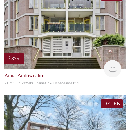
875
€
finde
Anna Paulownahof
2
71 m
· 3 kamers · Vanaf ? - Onbepaalde tijd
DELEN