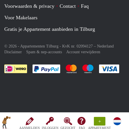
Voorwaarden & privacy
Contact
Faq
Voor Makelaars
Gratis je Appartement aanbieden in Tilburg
© 2026 - Appartementen Tilburg - KvK nr. 02094127 –
Nederland
Disclaimer
Spam & nep-accounts
Account verwijderen
Je rekent gemakkelijk af met Paypal
Je rekent gemakkelijk af met M
Je rekent gemakkelij
Je re
+
AANMELDEN
INLOGGEN
GEZOCHT
FAQ
APPARTEMENT