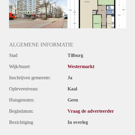
Inkomen eis
3,0 X Maandhuur Bruto
Huurtermijn
Onbepaalde termijn
Oplevering
Kaal
ALGEMENE INFORMATIE
Stad
Tilburg
Wijk/buurt:
Westermarkt
Inschrijven gemeente:
Ja
Opleverniveau:
Kaal
Huisgenoten:
Geen
Begindatum:
Vraag de adverteerder
Bezichtiging
In overleg