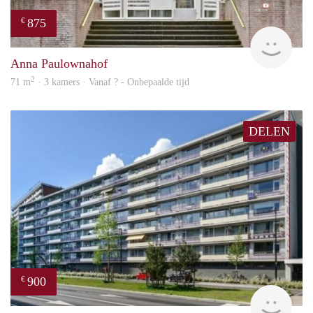
875
€
finde
Anna Paulownahof
2
71 m
· 3 kamers · Vanaf ? - Onbepaalde tijd
DELEN
900
€
finde