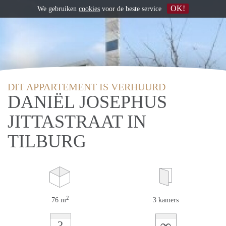
OK!
We gebruiken
cookies
voor de beste service
DIT APPARTEMENT IS VERHUURD
DANIËL JOSEPHUS
JITTASTRAAT IN
TILBURG
2
76 m
3 kamers
∞
?