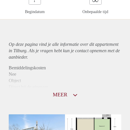
Begindatum
Onbepaalde tijd
Op deze pagina vind je alle informatie over dit
appartement
in Tilburg. Als je vragen hebt kun je contact opnemen met de
aanbieder.
Bemiddelingskosten
Nee
Object
Direct bij de eigenaar
Borg
MEER
950
Garantiestelling
Mogelijk
Huurtoeslag
Niet mogelijk