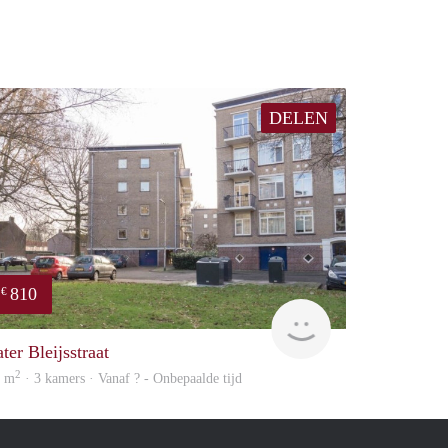
DELEN
810
€
Woning
ter Bleijsstraat
2
7 m
· 3 kamers · Vanaf ? - Onbepaalde tijd