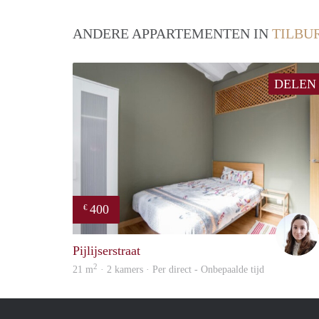
ANDERE APPARTEMENTEN IN
TILBU
DELEN
400
€
Pijlijserstraat
2
21 m
· 2 kamers · Per direct - Onbepaalde tijd