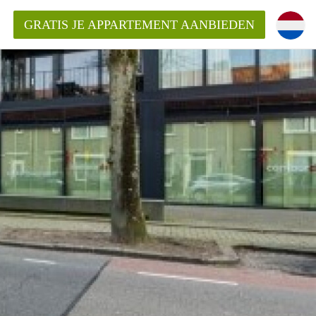
GRATIS JE APPARTEMENT AANBIEDEN
ppartement in Tilburg?
mentenTilburg?
ding?