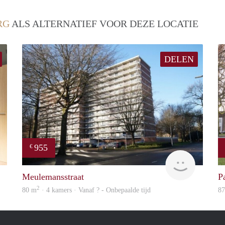
RG
ALS ALTERNATIEF VOOR DEZE LOCATIE
DELEN
955
€
Dominik Vajn
finder
Meulemansstraat
Pa
2
80 m
· 4 kamers · Vanaf ? - Onbepaalde tijd
8