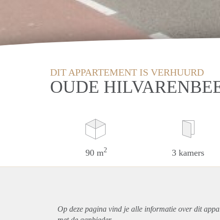
DIT APPARTEMENT IS VERHUURD
OUDE HILVARENBE
2
90 m
3 kamers
Op deze pagina vind je alle informatie over dit
appa
met de aanbieder.