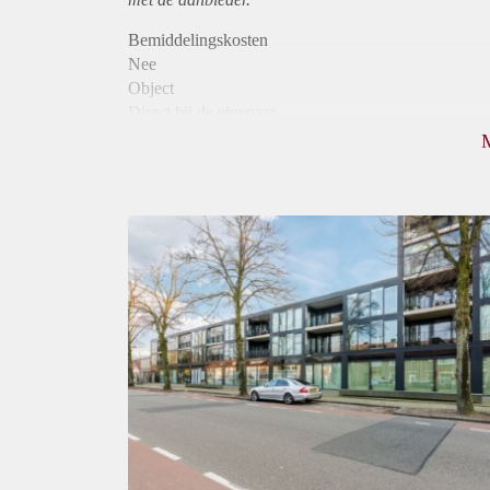
Bemiddelingskosten
Nee
Object
Direct bij de eigenaar
Borg
915
Garantiestelling
Mogelijk
Huurtoeslag
Niet mogelijk
Inkomen eis
3,2 X Maandhuur Bruto
Huurtermijn
Onbepaalde termijn
Oplevering
Kaal