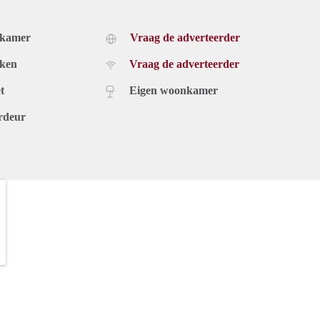
dkamer
Vraag de adverteerder
uken
Vraag de adverteerder
t
Eigen woonkamer
rdeur