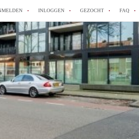
NMELDEN
INLOGGEN
GEZOCHT
FAQ
How to translate AppartementenTilburg!
Wat is AppartementenTilburg?
Hoeveel kost het om te reageren op een A
Wat is de privacyverklaring van Apparte
Berekent AppartementenTilburg
makelaarsvergoeding/bemiddelingsvergoe
Alle veelgestelde vragen