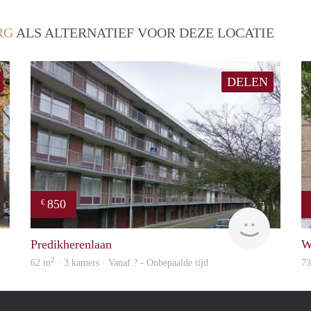
RG
ALS ALTERNATIEF VOOR DEZE LOCATIE
DELEN
850
€
Woning
finder
Predikherenlaan
W
2
62 m
· 3 kamers · Vanaf ? - Onbepaalde tijd
7