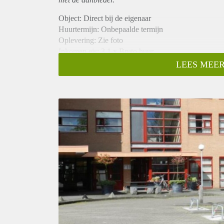
Object: Direct bij de eigenaar
Huurtermijn: Onbepaalde termijn
Oplevering: Zie foto
Inkomen eis: 3,1 x Bruto huur
Garantiestelling mogelijk: Ja
LEES MEER
Borg: 1 Maand
Bemiddeling kosten: Nee
Woningdelers toegestaan: Ja
Huisdieren toegestaan: Afhankelijk van de Eigenaar
Huurtoeslag grens: Nee
Geschikt voor studenten: Afhankelijk van de Eigena