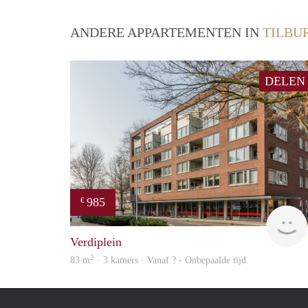
ANDERE APPARTEMENTEN IN
TILBU
DELEN
985
€
Verdiplein
2
83 m
· 3 kamers · Vanaf ? - Onbepaalde tijd