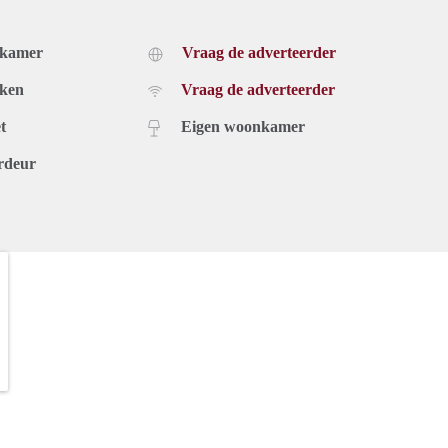
dkamer
Vraag de adverteerder
uken
Vraag de adverteerder
t
Eigen woonkamer
rdeur