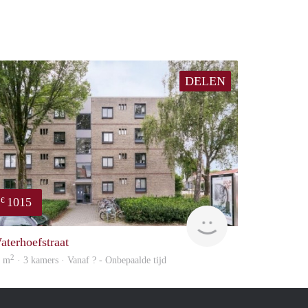
DELEN
1015
€
finder
aterhoefstraat
2
3 m
· 3 kamers · Vanaf ? - Onbepaalde tijd