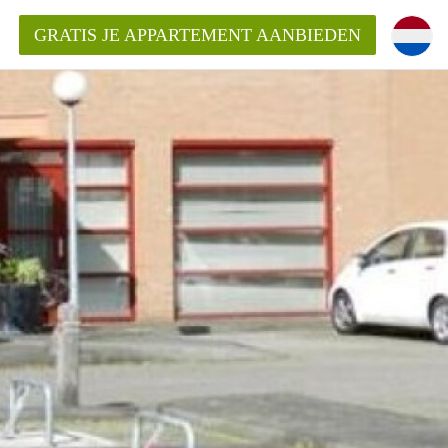
GRATIS JE APPARTEMENT AANBIEDEN
ppartement in Tilburg?
mentenTilburg?
ding?