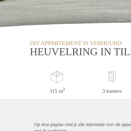
DIT APPARTEMENT IS VERHUURD
HEUVELRING IN TI
2
115 m
3 kamers
Op deze pagina vind je alle informatie over dit
appa
met de aanbieder.