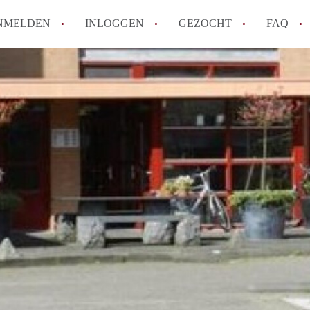
NMELDEN
INLOGGEN
GEZOCHT
FAQ
How to translate AppartementenTilburg!
Wat is AppartementenTilburg?
Hoeveel kost het om te reageren op een A
Wat is de privacyverklaring van Apparte
Berekent AppartementenTilburg
makelaarsvergoeding/bemiddelingsvergoe
Alle veelgestelde vragen