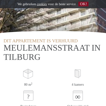
OK!
We gebruiken
cookies
voor de beste service
DIT APPARTEMENT IS VERHUURD
MEULEMANSSTRAAT IN
TILBURG
2
80 m
4 kamers
∞
?