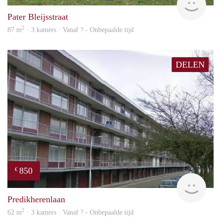
Pater Bleijsstraat
2
87 m
· 3 kamers · Vanaf ? - Onbepaalde tijd
DELEN
850
€
finde
Predikherenlaan
2
62 m
· 3 kamers · Vanaf ? - Onbepaalde tijd