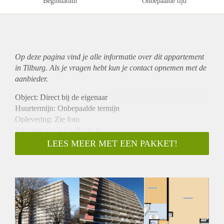
Begindatum
Onbepaalde tijd
Op deze pagina vind je alle informatie over dit
appartement
in Tilburg. Als je vragen hebt kun je contact opnemen met de
aanbieder.
Object: Direct bij de eigenaar
Huurtermijn: Onbepaalde termijn
Oplevering: Zie foto
Inkomen eis: 2,9 x Bruto huur
Garantiestelling mogelijk: Ja
LEES MEER MET EEN PAKKET!
Borg: 1 Maand
Bemiddeling kosten: Nee
Woningdelers toegestaan: Ja
Huisdieren toegestaan: Afhankelijk van de Eigenaar
Huurtoeslag grens: Nee
Geschikt voor studenten: Afhankelijk van de Eigenaar