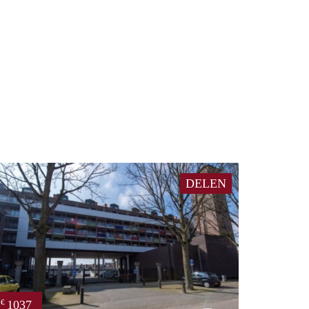
DELEN
1037
€