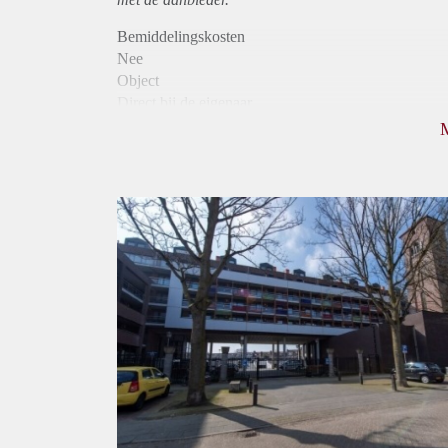
Bemiddelingskosten
Nee
Object
Direct bij de eigenaar
Borg
950
Garantiestelling
Mogelijk
Huurtoeslag
Niet mogelijk
Inkomen eis
3,2 X Maandhuur Bruto
Huurtermijn
Onbepaalde termijn
Oplevering
Kaal