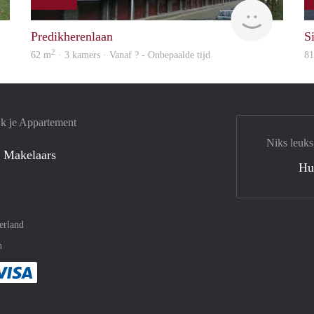
Woning
rent
Predikherenlaan
S
2
62 m
· 3 kamers · Vanaf ? - Onbepaalde tijd
8
jk je Appartement
Niks leuks
 Makelaars
Hu
erland
n
met Paypal
kelijk af met Mastercard
ent gemakkelijk af met Meastro
Je rekent gemakkelijk af met Visa