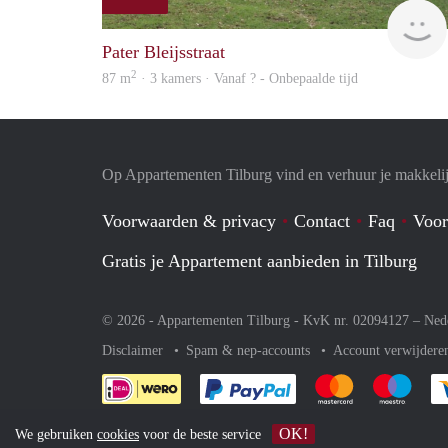
Pater Bleijsstraat
2
87 m
· 3 kamers · Vanaf ? - Onbepaalde tijd
Op Appartementen Tilburg vind en verhuur je makkeli
Voorwaarden & privacy
Contact
Faq
Voor
Gratis je Appartement aanbieden in Tilburg
© 2026 - Appartementen Tilburg - KvK nr. 02094127 –
Ned
Disclaimer
Spam & nep-accounts
Account verwijdere
Je rekent gemakkelijk af 
Je rekent gemak
Je rek
OK!
We gebruiken
cookies
voor de beste service