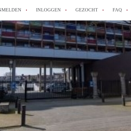
NMELDEN
INLOGGEN
GEZOCHT
FAQ
How to translate AppartementenTilburg!
Wat is AppartementenTilburg?
Hoeveel kost het om te reageren op een A
Wat is de privacyverklaring van Apparte
Berekent AppartementenTilburg
makelaarsvergoeding/bemiddelingsvergoe
Alle veelgestelde vragen