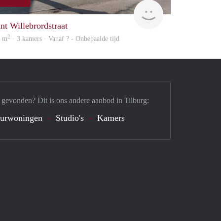
Woning
int Willebrordstraat
2
1 m
· 3 kamers · Vanaf ? - Onbepaalde tijd
 gevonden? Dit is ons andere aanbod in Tilburg:
urwoningen
Studio's
Kamers