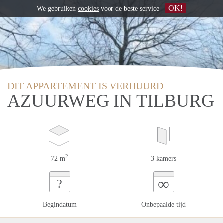
OK!
We gebruiken
cookies
voor de beste service
DIT APPARTEMENT IS VERHUURD
AZUURWEG IN TILBURG
2
72 m
3 kamers
∞
?
Begindatum
Onbepaalde tijd