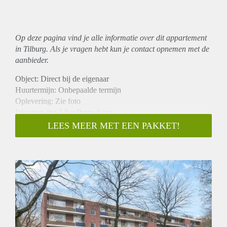
Op deze pagina vind je alle informatie over dit
appartement
in Tilburg. Als je vragen hebt kun je contact opnemen met de
aanbieder.
Object: Direct bij de eigenaar
Huurtermijn: Onbepaalde termijn
Oplevering: Zie foto
Inkomen eis: 3,0 x Bruto huur
Garantiestelling mogelijk: Ja
LEES MEER MET EEN PAKKET!
Borg: 1 Maand
Bemiddeling kosten: Nee
Woningdelers toegestaan: Ja
Huisdieren toegestaan: Afhankelijk van de Eigenaar
Huurtoeslag grens: Nee
Geschikt voor studenten: Afhankelijk van de Eigenaar