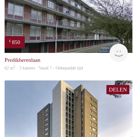
850
€
rent
Predikherenlaan
2
62 m
· 3 kamers · Vanaf ? - Onbepaalde tijd
DELEN