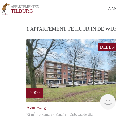
APPARTEMENTEN
AA
TILBURG
1 APPARTEMENT TE HUUR IN DE WIJ
DELEN
900
€
Azuurweg
2
72 m
· 3 kamers · Vanaf ? - Onbepaalde tijd