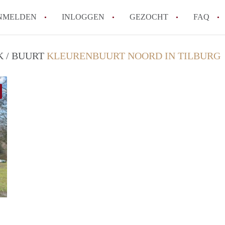
NMELDEN
INLOGGEN
GEZOCHT
FAQ
K / BUURT
KLEURENBUURT NOORD IN TILBURG
How to translate AppartementenTilburg!
Wat is AppartementenTilburg?
Hoeveel kost het om te reageren op een A
Wat is de privacyverklaring van Apparte
Berekent AppartementenTilburg
makelaarsvergoeding/bemiddelingsvergoe
Alle veelgestelde vragen
finder