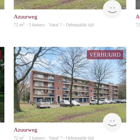
Woning
finder
Azuurweg
A
2
72 m
· 3 kamers · Vanaf ? - Onbepaalde tijd
7
VERHUURD
finder
Woning
Azuurweg
2
72 m
· 3 kamers · Vanaf ? - Onbepaalde tijd