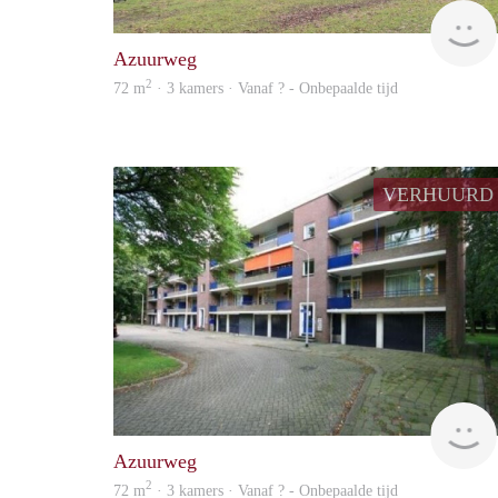
Azuurweg
2
72 m
· 3 kamers · Vanaf ? - Onbepaalde tijd
VERHUURD
Azuurweg
2
72 m
· 3 kamers · Vanaf ? - Onbepaalde tijd