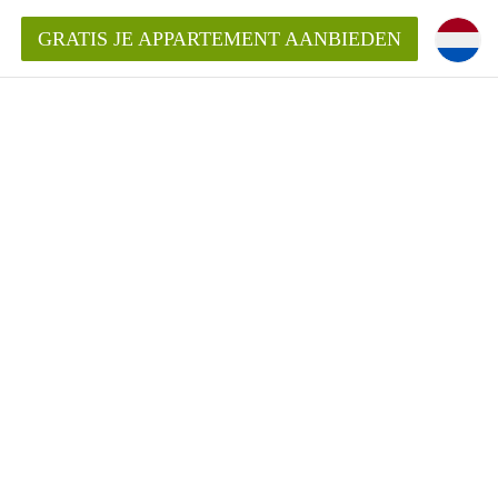
GRATIS JE APPARTEMENT AANBIEDEN
ppartement in Tilburg?
mentenTilburg?
ding?