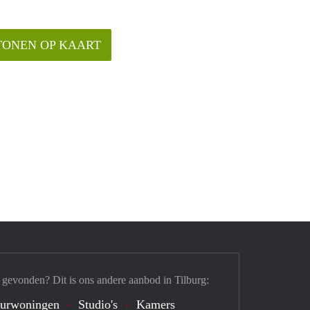
TONEN OP KAART
 gevonden? Dit is ons andere aanbod in Tilburg:
urwoningen
Studio's
Kamers