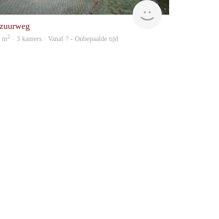
finder
zuurweg
2
2 m
· 3 kamers · Vanaf ? - Onbepaalde tijd