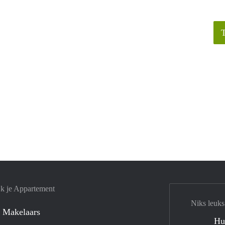
jk je Appartement
Niks leuks
 Makelaars
Hu