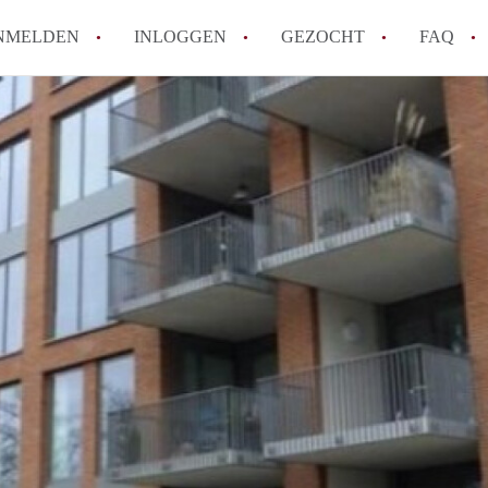
NMELDEN
INLOGGEN
GEZOCHT
FAQ
How to translate AppartementenTilburg!
Wat is AppartementenTilburg?
Hoeveel kost het om te reageren op een A
Wat is de privacyverklaring van Apparte
Berekent AppartementenTilburg
makelaarsvergoeding/bemiddelingsvergoe
Alle veelgestelde vragen