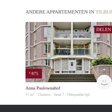
ANDERE APPARTEMENTEN IN
TILBU
DELEN
875
€
Anna Paulownahof
2
71 m
· 3 kamers · Vanaf ? - Onbepaalde tijd