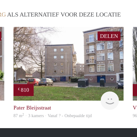
RG
ALS ALTERNATIEF VOOR DEZE LOCATIE
DELEN
810
€
finder
Woning
Pater Bleijsstraat
V
2
87 m
· 3 kamers · Vanaf ? - Onbepaalde tijd
9