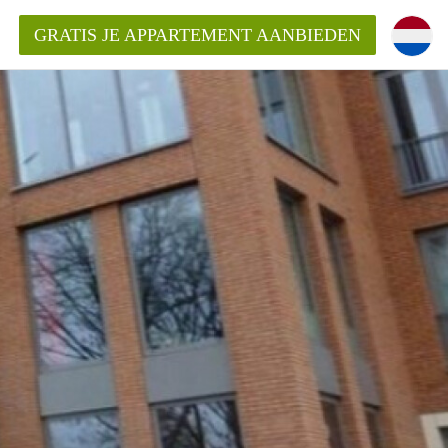
GRATIS JE APPARTEMENT AANBIEDEN
ppartement in Tilburg?
mentenTilburg?
ding?