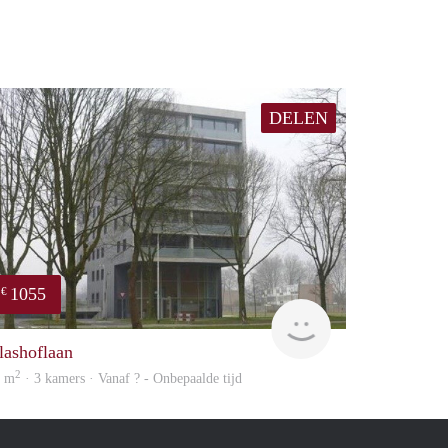
DELEN
1055
€
rent
lashoflaan
2
6 m
· 3 kamers · Vanaf ? - Onbepaalde tijd