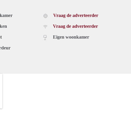
dkamer
Vraag de adverteerder
uken
Vraag de adverteerder
t
Eigen woonkamer
rdeur