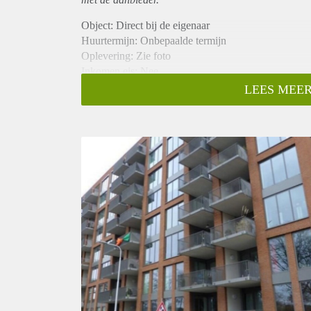
Object: Direct bij de eigenaar
Huurtermijn: Onbepaalde termijn
Oplevering: Zie foto
Inkomen eis: Nee
Garantiestelling mogelijk: Nee
LEES MEER
Borg: 1 Maand
Bemiddeling kosten: Nee
Woningdelers toegestaan: Nee
Huisdieren toegestaan: Afhankelijk van de Eigenaar
Huurtoeslag grens: Ja
Geschikt voor studenten: Afhankelijk van de Eigena