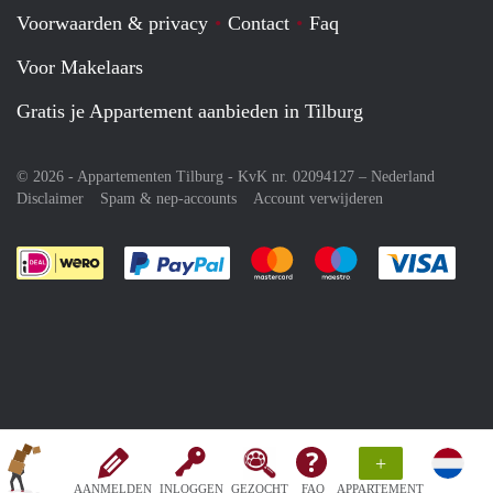
Voorwaarden & privacy
Contact
Faq
Voor Makelaars
Gratis je Appartement aanbieden in Tilburg
© 2026 - Appartementen Tilburg - KvK nr. 02094127 –
Nederland
Disclaimer
Spam & nep-accounts
Account verwijderen
Je rekent gemakkelijk af met Paypal
Je rekent gemakkelijk af met M
Je rekent gemakkelij
Je re
+
AANMELDEN
INLOGGEN
GEZOCHT
FAQ
APPARTEMENT