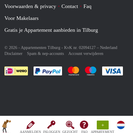
Voorwaarden & privacy
Contact
Faq
Voor Makelaars
Gratis je Appartement aanbieden in Tilburg
© 2026 - Appartementen Tilburg - KvK nr. 02094127 –
Nederland
Disclaimer
Spam & nep-accounts
Account verwijderen
Je rekent gemakkelijk af met Paypal
Je rekent gemakkelijk af met M
Je rekent gemakkelij
Je re
+
AANMELDEN
INLOGGEN
GEZOCHT
FAQ
APPARTEMENT