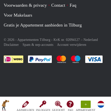
Voorwaarden & privacy
Contact
Faq
Voor Makelaars
Gratis je Appartement aanbieden in Tilburg
© 2026 - Appartementen Tilburg - KvK nr. 02094127 –
Nederland
Disclaimer
Spam & nep-accounts
Account verwijderen
Je rekent gemakkelijk af met Paypal
Je rekent gemakkelijk af met M
Je rekent gemakkelij
Je re
+
AANMELDEN
INLOGGEN
GEZOCHT
FAQ
APPARTEMENT