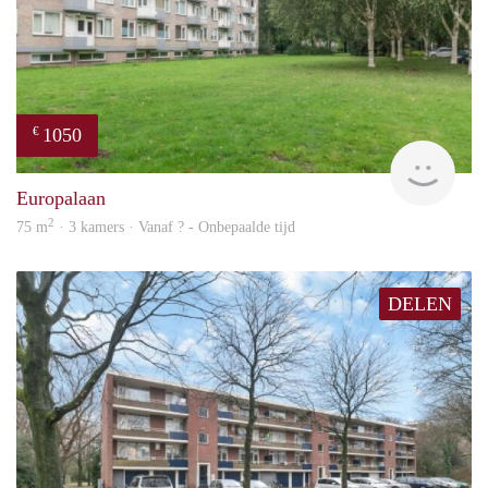
1050
€
rent
Europalaan
2
75 m
· 3 kamers · Vanaf ? - Onbepaalde tijd
DELEN