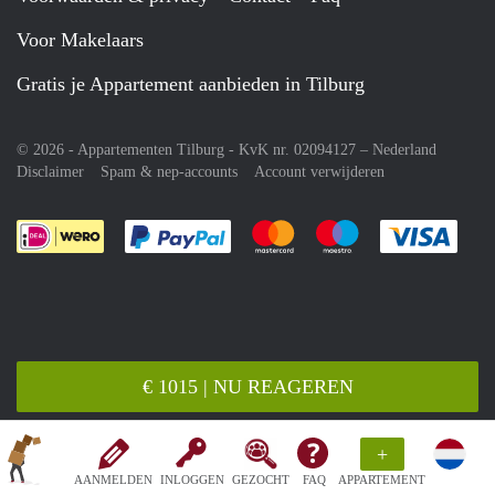
Voor Makelaars
Gratis je Appartement aanbieden in Tilburg
© 2026 - Appartementen Tilburg - KvK nr. 02094127 –
Nederland
Disclaimer
Spam & nep-accounts
Account verwijderen
Je rekent gemakkelijk af met Paypal
Je rekent gemakkelijk af met M
Je rekent gemakkelij
Je re
€ 1015 | NU REAGEREN
+
AANMELDEN
INLOGGEN
GEZOCHT
FAQ
APPARTEMENT