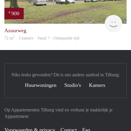
900
€
finde
Azuurweg
2
72 m
· 3 kamers · Vanaf ? - Onbepaalde tijd
Niks leuks gevonden? Dit is ons andere aanbod in Tilburg:
Huurwoningen
Studio's
Kamers
Op Appartementen Tilburg vind en verhuur je makkelijk je
Appartement
Voorwaarden & privacy
Contact
Faq