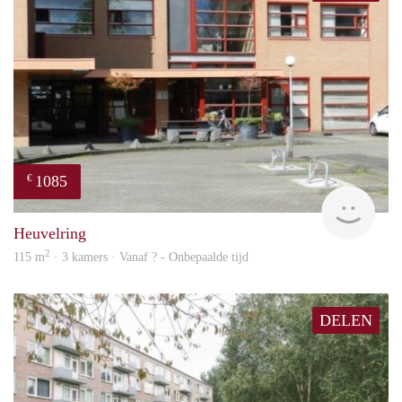
1085
€
finde
Heuvelring
2
115 m
· 3 kamers · Vanaf ? - Onbepaalde tijd
DELEN