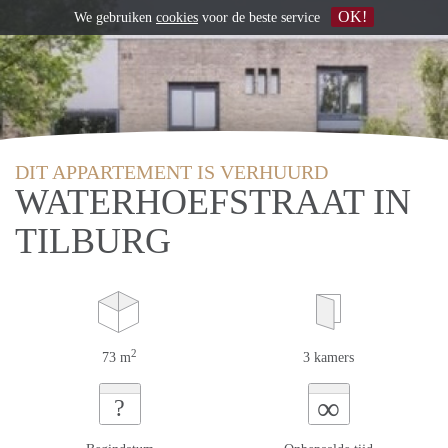
OK!
We gebruiken
cookies
voor de beste service
DIT APPARTEMENT IS VERHUURD
WATERHOEFSTRAAT IN
TILBURG
2
73 m
3 kamers
∞
?