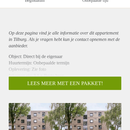
Begindatum
Onbepaalde tijd
Op deze pagina vind je alle informatie over dit
appartement
in Tilburg. Als je vragen hebt kun je contact opnemen met de
aanbieder.
Object: Direct bij de eigenaar
Huurtermijn: Onbepaalde termijn
Oplevering: Zie foto
Inkomen eis: 3,1 x Bruto huur
Garantiestelling mogelijk: Ja
LEES MEER MET EEN PAKKET!
Borg: 1 Maand
Bemiddeling kosten: Nee
Woningdelers toegestaan: Ja
Huisdieren toegestaan: Afhankelijk van de Eigenaar
Huurtoeslag grens: Nee
Geschikt voor studenten: Afhankelijk van de Eigenaar