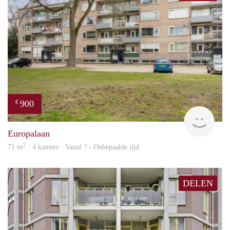
900
€
finde
Europalaan
2
71 m
· 4 kamers · Vanaf ? - Onbepaalde tijd
DELEN