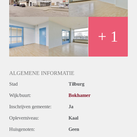
Huurtermijn
Onbepaalde termijn
Oplevering
Kaal
+ 1
ALGEMENE INFORMATIE
Stad
Tilburg
Wijk/buurt:
Bokhamer
Inschrijven gemeente:
Ja
Opleverniveau:
Kaal
Huisgenoten:
Geen