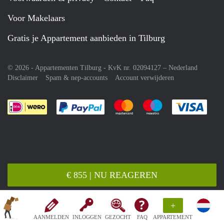
Voor Makelaars
Gratis je Appartement aanbieden in Tilburg
© 2026 - Appartementen Tilburg - KvK nr. 02094127 –
Nederland
Disclaimer
Spam & nep-accounts
Account verwijderen
Je rekent gemakkelijk af met Paypal
Je rekent gemakkelijk af met M
Je rekent gemakkelij
Je re
€ 855 | NU REAGEREN
+
AANMELDEN
INLOGGEN
GEZOCHT
FAQ
APPARTEMENT