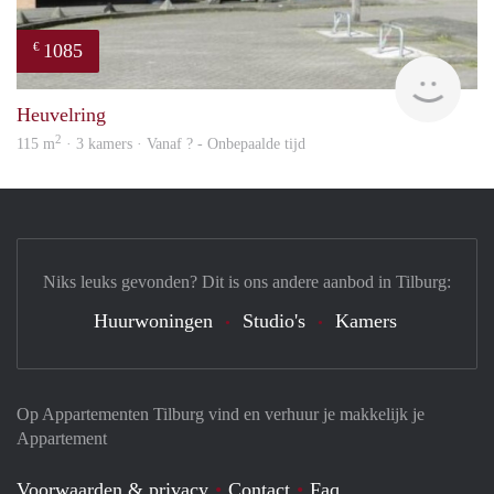
1085
€
finde
Heuvelring
2
115 m
· 3 kamers · Vanaf ? - Onbepaalde tijd
Niks leuks gevonden? Dit is ons andere aanbod in Tilburg:
Huurwoningen
Studio's
Kamers
Op Appartementen Tilburg vind en verhuur je makkelijk je
Appartement
Voorwaarden & privacy
Contact
Faq