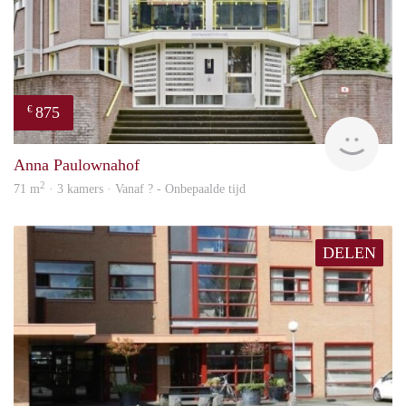
875
€
finde
Anna Paulownahof
2
71 m
· 3 kamers · Vanaf ? - Onbepaalde tijd
DELEN