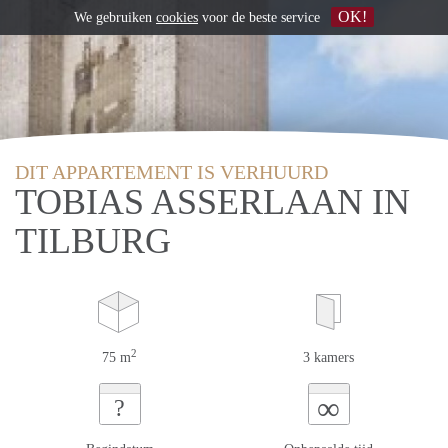
OK!
We gebruiken
cookies
voor de beste service
DIT APPARTEMENT IS VERHUURD
TOBIAS ASSERLAAN IN
TILBURG
2
75 m
3 kamers
∞
?