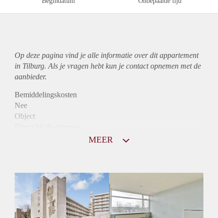
Begindatum
Onbepaalde tijd
Op deze pagina vind je alle informatie over dit
appartement
in Tilburg. Als je vragen hebt kun je contact opnemen met de
aanbieder.
Bemiddelingskosten
Nee
Object
Direct bij de eigenaar
Borg
MEER
805
Garantiestelling
Niet mogelijk
Huurtoeslag
Mogelijk
Inkomen eis
N.V.T.