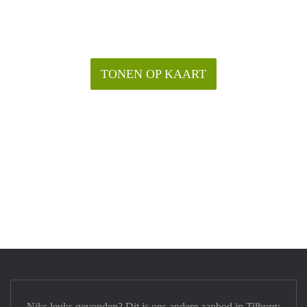
TONEN OP KAART
Niks leuks gevonden? Dit is ons andere aanbod in Tilburg: