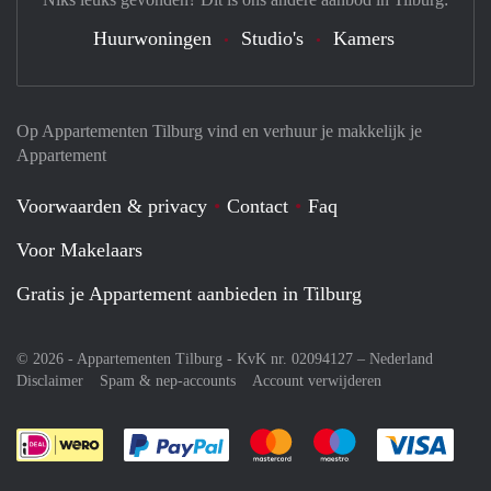
Huurwoningen
Studio's
Kamers
Op Appartementen Tilburg vind en verhuur je makkelijk je
Appartement
Voorwaarden & privacy
Contact
Faq
Voor Makelaars
Gratis je Appartement aanbieden in Tilburg
© 2026 - Appartementen Tilburg - KvK nr. 02094127 –
Nederland
Disclaimer
Spam & nep-accounts
Account verwijderen
Je rekent gemakkelijk af met Paypal
Je rekent gemakkelijk af met M
Je rekent gemakkelij
Je re