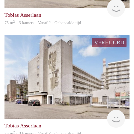
Woni
Tobias Asserlaan
2
75 m
· 3 kamers · Vanaf ? - Onbepaalde tijd
VERHUURD
rent
Tobias Asserlaan
2
75 m
· 3 kamers · Vanaf ? - Onbepaalde tijd