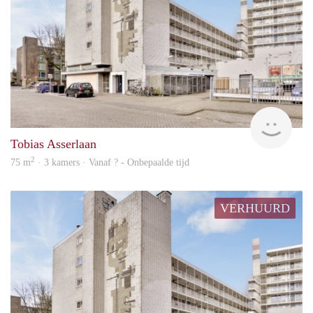
rent
Tobias Asserlaan
2
75 m
· 3 kamers · Vanaf ? - Onbepaalde tijd
VERHUURD