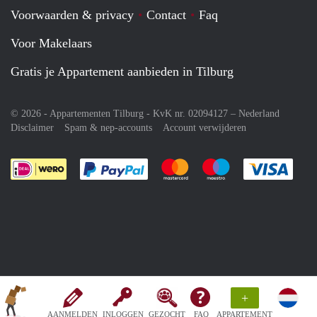
Voorwaarden & privacy
Contact
Faq
Voor Makelaars
Gratis je Appartement aanbieden in Tilburg
© 2026 - Appartementen Tilburg - KvK nr. 02094127 –
Nederland
Disclaimer
Spam & nep-accounts
Account verwijderen
Je rekent gemakkelijk af met Paypal
Je rekent gemakkelijk af met M
Je rekent gemakkelij
Je re
+
AANMELDEN
INLOGGEN
GEZOCHT
FAQ
APPARTEMENT