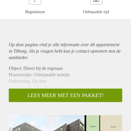
Begindatum
Onbepaalde tijd
Op deze pagina vind je alle informatie over dit
appartement
in Tilburg. Als je vragen hebt kun je contact opnemen met de
aanbieder.
Object: Direct bij de eigenaar
Huurtermijn: Onbepaalde termijn
Oplevering: Zie foto
Inkomen eis: 2,7 x Bruto huur
Garantiestelling mogelijk: Ja
LEES MEER MET EEN PAKKET!
Borg: 1 Maand
Bemiddeling kosten: Nee
Woningdelers toegestaan: Ja
Huisdieren toegestaan: Afhankelijk van de Eigenaar
Huurtoeslag grens: Nee