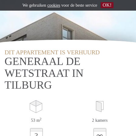
OK!
We gebruiken
cookies
voor de beste service
DIT APPARTEMENT IS VERHUURD
GENERAAL DE
WETSTRAAT IN
TILBURG
2
53 m
2 kamers
∞
?