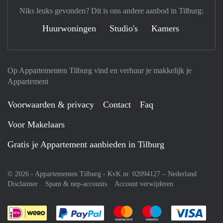
Niks leuks gevonden? Dit is ons andere aanbod in Tilburg:
Huurwoningen
Studio's
Kamers
Op Appartementen Tilburg vind en verhuur je makkelijk je
Appartement
Voorwaarden & privacy
Contact
Faq
Voor Makelaars
Gratis je Appartement aanbieden in Tilburg
© 2026 - Appartementen Tilburg - KvK nr. 02094127 –
Nederland
Disclaimer
Spam & nep-accounts
Account verwijderen
Je rekent gemakkelijk af met Paypal
Je rekent gemakkelijk af met M
Je rekent gemakkelij
Je re