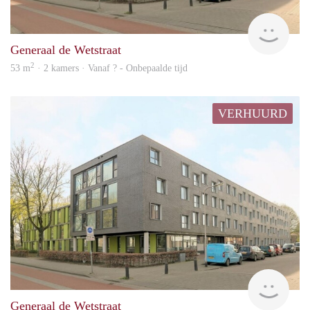
rent
Generaal de Wetstraat
2
53 m
· 2 kamers · Vanaf ? - Onbepaalde tijd
VERHUURD
Woni
Generaal de Wetstraat