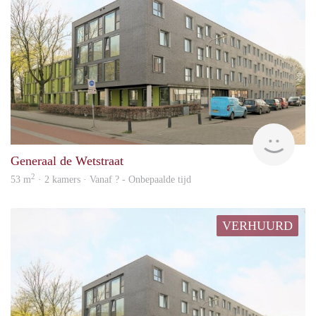
Woni
Generaal de Wetstraat
2
53 m
· 2 kamers · Vanaf ? - Onbepaalde tijd
VERHUURD