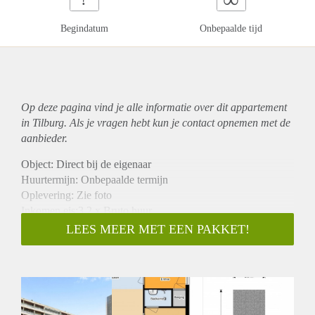
Begindatum
Onbepaalde tijd
Op deze pagina vind je alle informatie over dit
appartement
in Tilburg. Als je vragen hebt kun je contact opnemen met de
aanbieder.
Object: Direct bij de eigenaar
Huurtermijn: Onbepaalde termijn
Oplevering: Zie foto
Inkomen eis:3,2 x Bruto huur
Garantiestelling mogelijk: Ja
LEES MEER MET EEN PAKKET!
Borg: 1 Maand
Bemiddeling kosten: Nee
Woningdelers toegestaan: Ja
Huisdieren toegestaan: Afhankelijk van de Eigenaar
Huurtoeslag grens: Nee