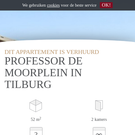
OK!
We gebruiken
cookies
voor de beste service
DIT APPARTEMENT IS VERHUURD
PROFESSOR DE
MOORPLEIN IN
TILBURG
2
52 m
2 kamers
∞
?