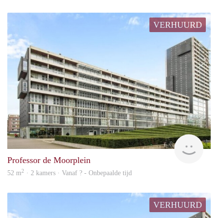
VERHUURD
rent
Professor de Moorplein
2
52 m
· 2 kamers · Vanaf ? - Onbepaalde tijd
VERHUURD