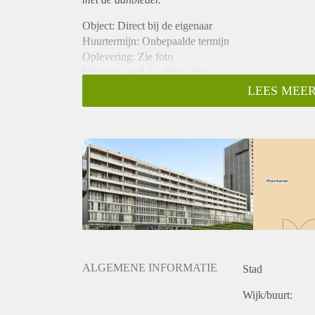
Object: Direct bij de eigenaar
Huurtermijn: Onbepaalde termijn
Oplevering: Zie foto
Inkomen eis:3,2 x Bruto huur
Garantiestelling mogelijk: Ja
LEES MEER
Borg: 1 Maand
Bemiddeling kosten: Nee
Woningdelers toegestaan: Ja
Huisdieren toegestaan: Afhankelijk van de Eigenaar
Huurtoeslag grens: Nee
Geschikt voor studenten: Afhankelijk van de Eigena
ALGEMENE INFORMATIE
Stad
Wijk/buurt: