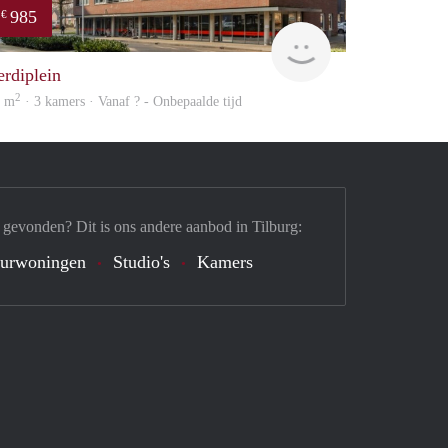
985
€
Woning
erdiplein
2
3 m
· 3 kamers · Vanaf ? - Onbepaalde tijd
 gevonden? Dit is ons andere aanbod in Tilburg:
urwoningen
Studio's
Kamers