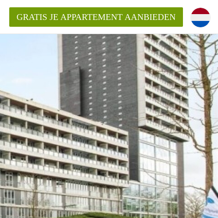
GRATIS JE APPARTEMENT AANBIEDEN
ppartement in Tilburg?
mentenTilburg?
ding?