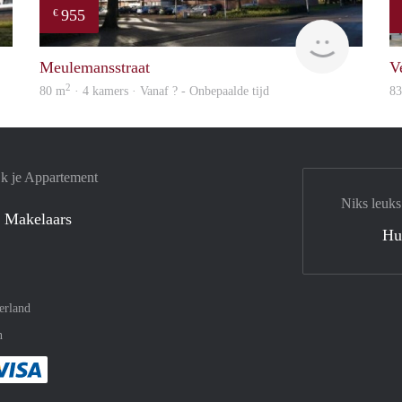
955
€
rent
finder
Meulemansstraat
V
2
80 m
· 4 kamers · Vanaf ? - Onbepaalde tijd
8
jk je Appartement
Niks leuks
 Makelaars
Hu
erland
n
met Paypal
kelijk af met Mastercard
ent gemakkelijk af met Meastro
Je rekent gemakkelijk af met Visa