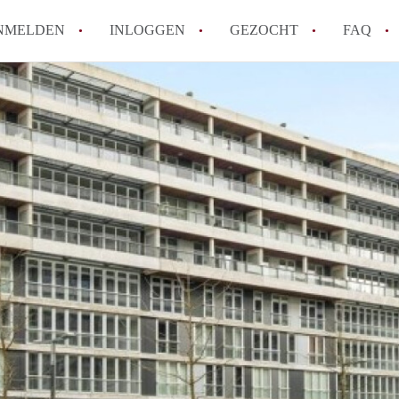
NMELDEN
INLOGGEN
GEZOCHT
FAQ
How to translate AppartementenTilburg!
Wat is AppartementenTilburg?
Hoeveel kost het om te reageren op een A
Wat is de privacyverklaring van Apparte
Berekent AppartementenTilburg
makelaarsvergoeding/bemiddelingsvergoe
Alle veelgestelde vragen