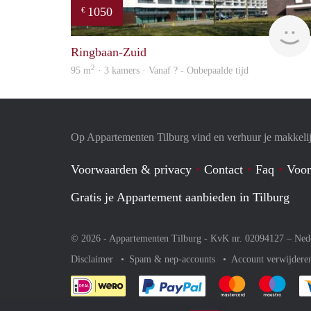
1050
€
Ringbaan-Zuid
2
95 m
· 3 kamers · Vanaf ? - Onbepaalde tijd
Op Appartementen Tilburg vind en verhuur je makkeli
Voorwaarden & privacy
Contact
Faq
Voor
Gratis je Appartement aanbieden in Tilburg
© 2026 - Appartementen Tilburg - KvK nr. 02094127 –
Ned
Disclaimer
Spam & nep-accounts
Account verwijdere
Je rekent gemakkelijk af 
Je rekent gemak
Je rek