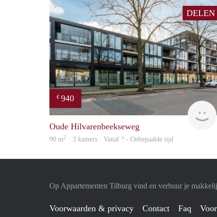
DELEN
940
€
Oude Hilvarenbeekseweg
2
90 m
· 3 kamers · Vanaf ? - Onbepaalde tijd
Op Appartementen Tilburg vind en verhuur je makkeli
Voorwaarden & privacy
Contact
Faq
Voor