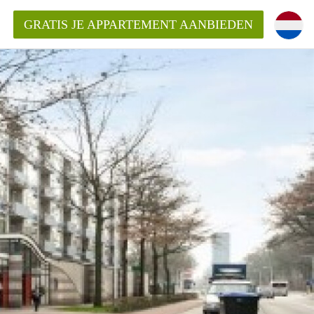
GRATIS JE APPARTEMENT AANBIEDEN
ppartement in Tilburg?
mentenTilburg?
ding?