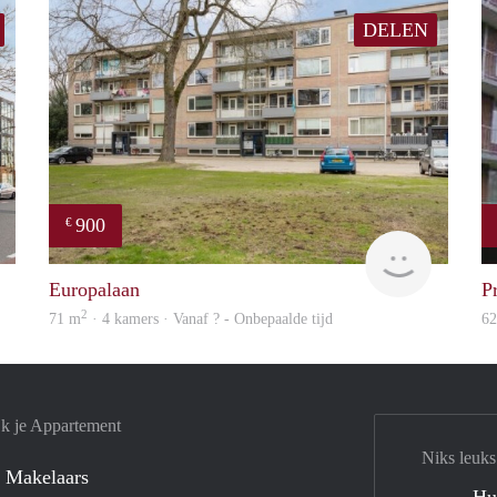
DELEN
900
€
Woning
finder
Europalaan
P
2
71 m
· 4 kamers · Vanaf ? - Onbepaalde tijd
6
jk je Appartement
Niks leuks
 Makelaars