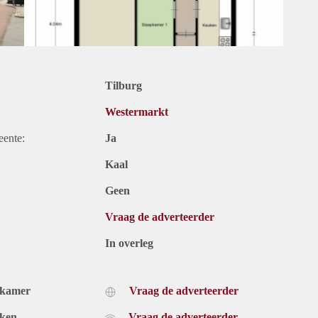
Tilburg
Westermarkt
eente:
Ja
Kaal
Geen
Vraag de adverteerder
In overleg
dkamer
Vraag de adverteerder
uken
Vraag de adverteerder