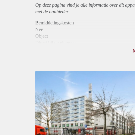
Op deze pagina vind je alle informatie over dit
appa
met de aanbieder.
Bemiddelingskosten
Nee
Object
Direct bij de eigenaar
Borg
950
Garantiestelling
Mogelijk
Huurtoeslag
Niet mogelijk
Inkomen eis
3,0 X Maandhuur Bruto
Huurtermijn
Onbepaalde termijn
Oplevering
Kaal