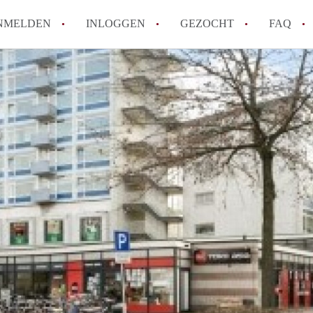
NMELDEN
INLOGGEN
GEZOCHT
FAQ
How to translate AppartementenTilburg!
Wat is AppartementenTilburg?
Hoeveel kost het om te reageren op een A
Wat is de privacyverklaring van Apparte
Berekent AppartementenTilburg
makelaarsvergoeding/bemiddelingsvergoe
Alle veelgestelde vragen