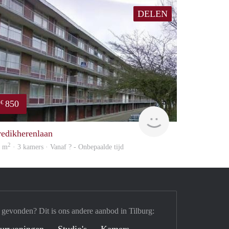
DELEN
850
€
rent
redikherenlaan
2
2 m
· 3 kamers · Vanaf ? - Onbepaalde tijd
 gevonden? Dit is ons andere aanbod in Tilburg: