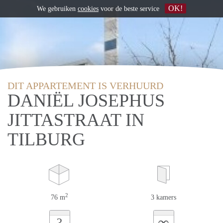
OK!
We gebruiken
cookies
voor de beste service
DIT APPARTEMENT IS VERHUURD
DANIËL JOSEPHUS
JITTASTRAAT IN
TILBURG
2
76 m
3 kamers
∞
?