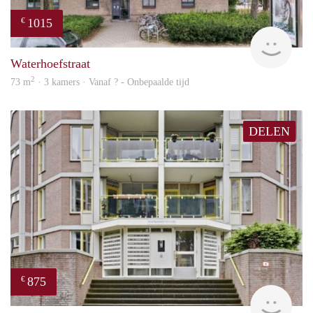
1015
€
finde
Waterhoefstraat
2
73 m
· 3 kamers · Vanaf ? - Onbepaalde tijd
DELEN
875
€
finde