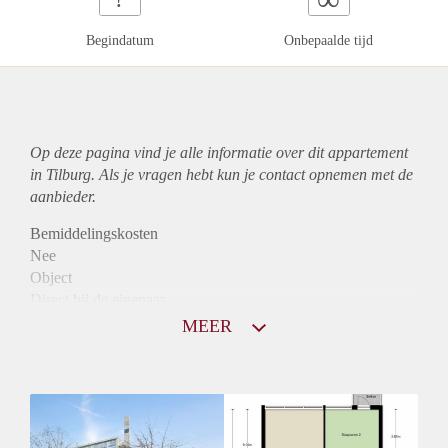
Begindatum
Onbepaalde tijd
Op deze pagina vind je alle informatie over dit
appartement
in Tilburg. Als je vragen hebt kun je contact opnemen met de
aanbieder.
Bemiddelingskosten
Nee
Object
Direct bij de eigenaar
Borg
MEER
950
Garantiestelling
Mogelijk
Huurtoeslag
Niet mogelijk