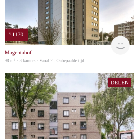
1170
€
Woni
Magentahof
2
98 m
· 3 kamers · Vanaf ? - Onbepaalde tijd
DELEN