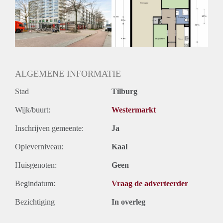
Inkomen eis
3,0 X Maandhuur Bruto
Huurtermijn
Onbepaalde termijn
Oplevering
Kaal
ALGEMENE INFORMATIE
Stad
Tilburg
Wijk/buurt:
Westermarkt
Inschrijven gemeente:
Ja
Opleverniveau:
Kaal
Huisgenoten:
Geen
Begindatum:
Vraag de adverteerder
Bezichtiging
In overleg