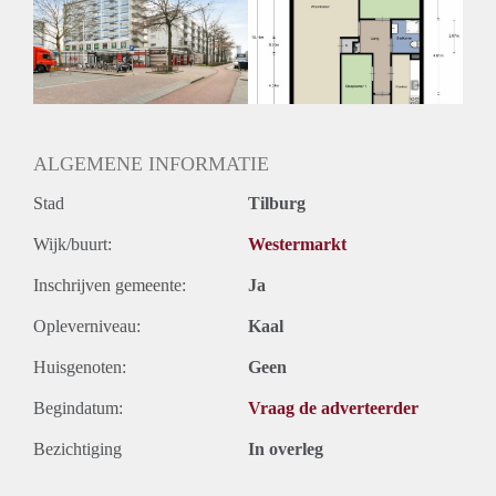
Inkomen eis
3,0 X Maandhuur Bruto
Huurtermijn
Onbepaalde termijn
Oplevering
Kaal
ALGEMENE INFORMATIE
Stad
Tilburg
Wijk/buurt:
Westermarkt
Inschrijven gemeente:
Ja
Opleverniveau:
Kaal
Huisgenoten:
Geen
Begindatum:
Vraag de adverteerder
Bezichtiging
In overleg