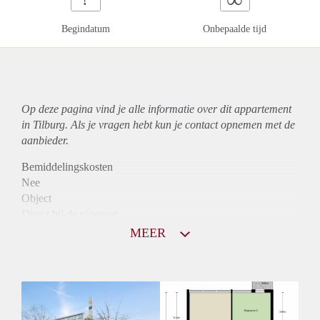
Begindatum
Onbepaalde tijd
Op deze pagina vind je alle informatie over dit
appartement
in Tilburg. Als je vragen hebt kun je contact opnemen met de
aanbieder.
Bemiddelingskosten
Nee
Object
Direct bij de eigenaar
Borg
MEER
950
Garantiestelling
Mogelijk
Huurtoeslag
Niet mogelijk