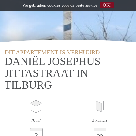
OK!
We gebruiken
cookies
voor de beste service
DIT APPARTEMENT IS VERHUURD
DANIËL JOSEPHUS
JITTASTRAAT IN
TILBURG
2
76 m
3 kamers
∞
?