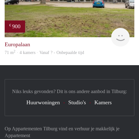
900
€
finde
Europalaan
2
71 m
· 4 kamers · Vanaf ? - Onbepaalde tijd
Niks leuks gevonden? Dit is ons andere aanbod in Tilburg:
Huurwoningen
Studio's
Kamers
Op Appartementen Tilburg vind en verhuur je makkelijk je
Appartement