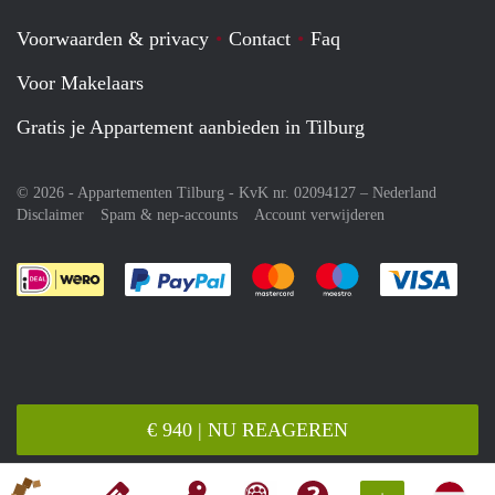
Voorwaarden & privacy
Contact
Faq
Voor Makelaars
Gratis je Appartement aanbieden in Tilburg
© 2026 - Appartementen Tilburg - KvK nr. 02094127 –
Nederland
Disclaimer
Spam & nep-accounts
Account verwijderen
Je rekent gemakkelijk af met Paypal
Je rekent gemakkelijk af met M
Je rekent gemakkelij
Je re
€ 940 | NU REAGEREN