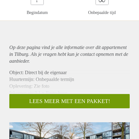
Begindatum
Onbepaalde tijd
Op deze pagina vind je alle informatie over dit
appartement
in Tilburg. Als je vragen hebt kun je contact opnemen met de
aanbieder.
Object: Direct bij de eigenaar
Huurtermijn: Onbepaalde termijn
Oplevering: Zie foto
Inkomen eis:3,1 x Bruto huur
Garantiestelling mogelijk: Ja
LEES MEER MET EEN PAKKET!
Borg: 1 Maand
Bemiddeling kosten: Nee
Woningdelers toegestaan: Ja
Huisdieren toegestaan: Afhankelijk van de Eigenaar
Huurtoeslag grens: Nee