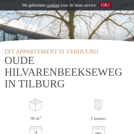
OK!
We gebruiken
cookies
voor de beste service
DIT APPARTEMENT IS VERHUURD
OUDE
HILVARENBEEKSEWEG
IN TILBURG
2
90 m
3 kamers
∞
?