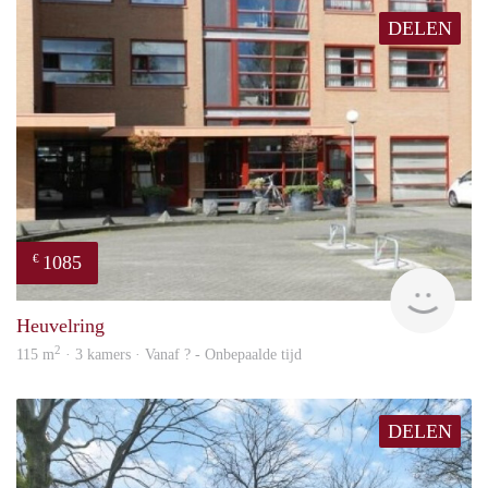
DELEN
1085
€
finde
Heuvelring
2
115 m
· 3 kamers · Vanaf ? - Onbepaalde tijd
DELEN