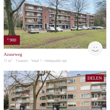
900
€
finde
Azuurweg
2
72 m
· 3 kamers · Vanaf ? - Onbepaalde tijd
DELEN