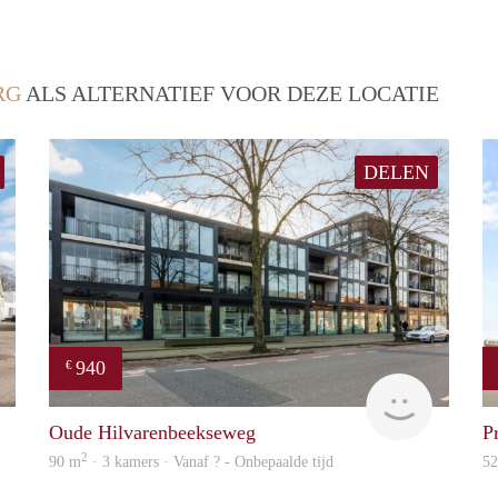
RG
ALS ALTERNATIEF VOOR DEZE LOCATIE
DELEN
940
€
Woning
Woning
Oude Hilvarenbeekseweg
P
2
90 m
· 3 kamers · Vanaf ? - Onbepaalde tijd
5