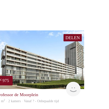
DELEN
975
€
finder
rofessor de Moorplein
2
2 m
· 2 kamers · Vanaf ? - Onbepaalde tijd