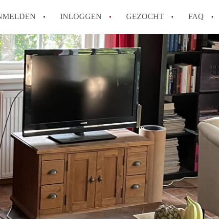
NMELDEN
INLOGGEN
GEZOCHT
FAQ
How to translate AppartementenTilburg!
Wat is AppartementenTilburg?
Hoeveel kost het om te reageren op een A
Wat is de privacyverklaring van Apparte
Berekent AppartementenTilburg
makelaarsvergoeding/bemiddelingsvergoe
Alle veelgestelde vragen