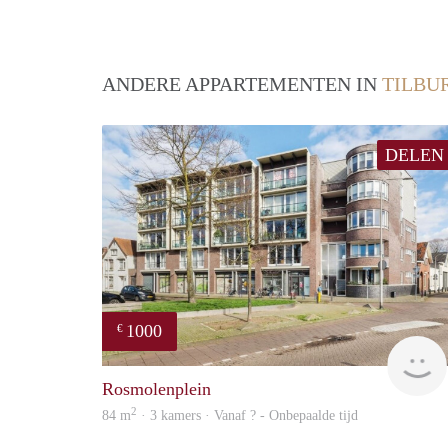
ANDERE APPARTEMENTEN IN
TILBU
DELEN
1000
€
Rosmolenplein
2
84 m
· 3 kamers · Vanaf ? - Onbepaalde tijd