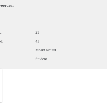
voordeur
d:
21
d:
41
Maakt niet uit
Student