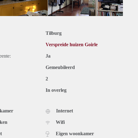
Tilburg
Verspreide huizen Goirle
eente:
Ja
Gemeubileerd
2
In overleg
dkamer
Internet
uken
Wifi
t
Eigen woonkamer