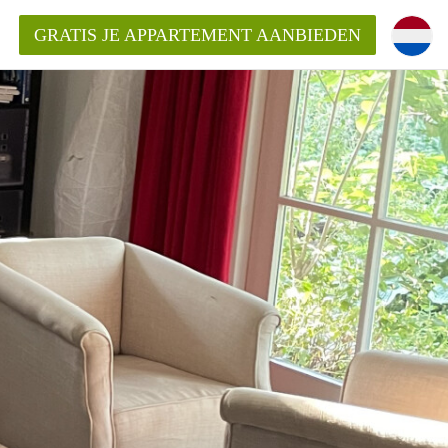
GRATIS JE APPARTEMENT AANBIEDEN
ppartement in Tilburg?
mentenTilburg?
ding?