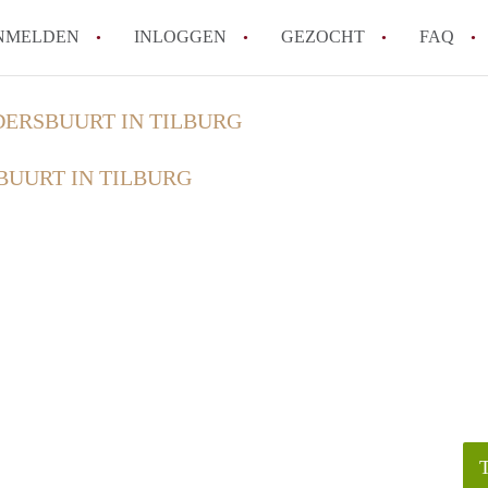
NMELDEN
INLOGGEN
GEZOCHT
FAQ
DERSBUURT IN TILBURG
How to translate AppartementenTilburg!
BUURT IN TILBURG
Wat is AppartementenTilburg?
Hoeveel kost het om te reageren op een A
Wat is de privacyverklaring van Apparte
Berekent AppartementenTilburg
makelaarsvergoeding/bemiddelingsvergoe
Alle veelgestelde vragen