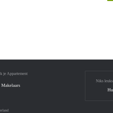
jk je Appartement
Niks leuks
 Makelaars
Hu
erland