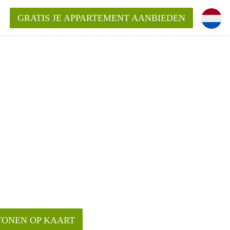
GRATIS JE APPARTEMENT AANBIEDEN
ppartement in Tilburg?
mentenTilburg?
ding?
TONEN OP KAART