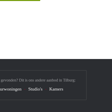
 gevonden? Dit is ons andere aanbod in Tilburg:
urwoningen
Studio's
Kamers