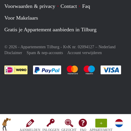
Voorwaarden & privacy
Contact
Faq
Voor Makelaars
Gratis je Appartement aanbieden in Tilburg
© 2026 - Appartementen Tilburg - KvK nr. 02094127 –
Nederland
Disclaimer
Spam & nep-accounts
Account verwijderen
Je rekent gemakkelijk af met Paypal
Je rekent gemakkelijk af met M
Je rekent gemakkelij
Je re
+
AANMELDEN
INLOGGEN
GEZOCHT
FAQ
APPARTEMENT