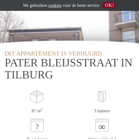
OK!
We gebruiken
cookies
voor de beste service
DIT APPARTEMENT IS VERHUURD
PATER BLEIJSSTRAAT IN
TILBURG
2
87 m
3 kamers
∞
?