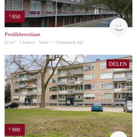
850
€
rent
Predikherenlaan
2
62 m
· 3 kamers · Vanaf ? - Onbepaalde tijd
DELEN
900
€
finde