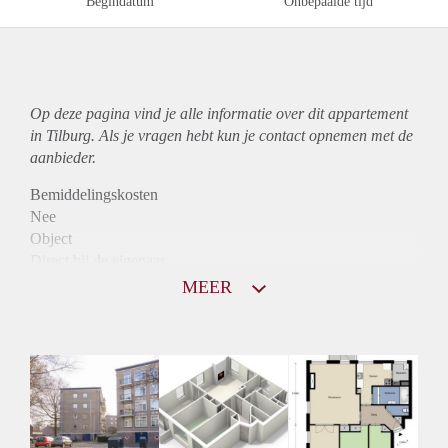
Begindatum
Onbepaalde tijd
Op deze pagina vind je alle informatie over dit
appartement
in Tilburg. Als je vragen hebt kun je contact opnemen met de
aanbieder.
Bemiddelingskosten
Nee
Object
Direct bij de eigenaar
Borg
MEER
790
Garantiestelling
Niet mogelijk
Huurtoeslag
Mogelijk
Inkomen eis
N.V.T.