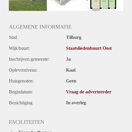
Huurtermijn
Onbepaalde termijn
Oplevering
Kaal
ALGEMENE INFORMATIE
Stad
Tilburg
Wijk/buurt:
Staatsliedenbuurt Oost
Inschrijven gemeente:
Ja
Opleverniveau:
Kaal
Huisgenoten:
Geen
Begindatum:
Vraag de adverteerder
Bezichtiging
In overleg
FACILITEITEN