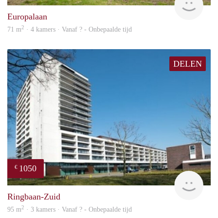
Europalaan
2
71 m
· 4 kamers · Vanaf ? - Onbepaalde tijd
DELEN
1050
€
finde
Ringbaan-Zuid
2
95 m
· 3 kamers · Vanaf ? - Onbepaalde tijd