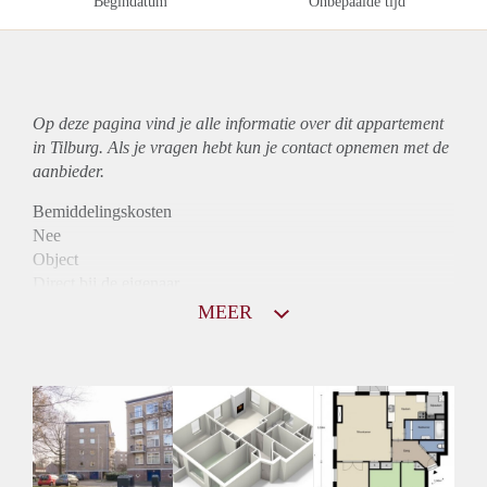
Begindatum
Onbepaalde tijd
Op deze pagina vind je alle informatie over dit
appartement
in Tilburg. Als je vragen hebt kun je contact opnemen met de
aanbieder.
Bemiddelingskosten
Nee
Object
Direct bij de eigenaar
Borg
MEER
810
Garantiestelling
Niet mogelijk
Huurtoeslag
Mogelijk
Inkomen eis
N.V.T.