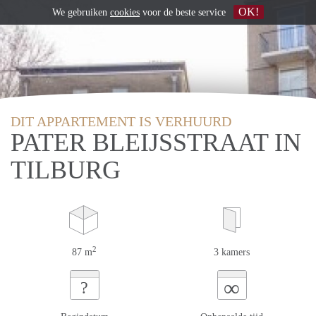
OK!
We gebruiken
cookies
voor de beste service
DIT APPARTEMENT IS VERHUURD
PATER BLEIJSSTRAAT IN
TILBURG
2
87 m
3 kamers
∞
?