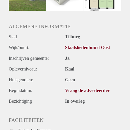
Huurtermijn
Onbepaalde termijn
Oplevering
Kaal
ALGEMENE INFORMATIE
Stad
Tilburg
Wijk/buurt:
Staatsliedenbuurt Oost
Inschrijven gemeente:
Ja
Opleverniveau:
Kaal
Huisgenoten:
Geen
Begindatum:
Vraag de adverteerder
Bezichtiging
In overleg
FACILITEITEN