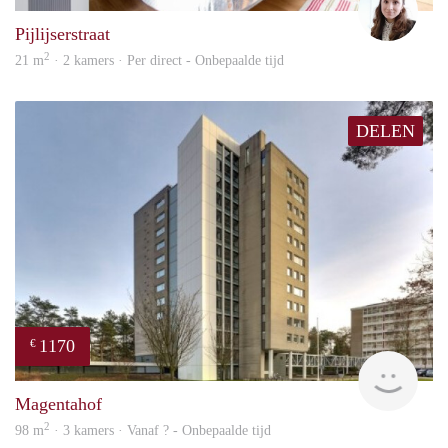
Pijlijserstraat
2
21 m
· 2 kamers · Per direct - Onbepaalde tijd
DELEN
1170
€
finde
Magentahof
2
98 m
· 3 kamers · Vanaf ? - Onbepaalde tijd