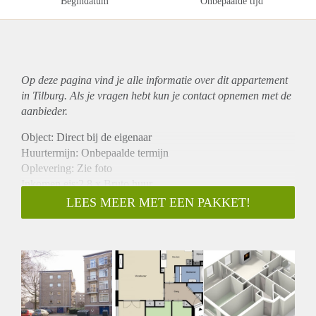
Begindatum
Onbepaalde tijd
Op deze pagina vind je alle informatie over dit
appartement
in Tilburg. Als je vragen hebt kun je contact opnemen met de
aanbieder.
Object: Direct bij de eigenaar
Huurtermijn: Onbepaalde termijn
Oplevering: Zie foto
Inkomen eis:2,8 x Bruto huur
Garantiestelling mogelijk: Ja
LEES MEER MET EEN PAKKET!
Borg: 1 Maand
Bemiddeling kosten: Nee
Woningdelers toegestaan: Ja
Huisdieren toegestaan: Afhankelijk van de Eigenaar
Huurtoeslag grens: Nee
Geschikt voor studenten: Afhankelijk van de Eigenaar