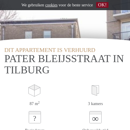
OK!
We gebruiken
cookies
voor de beste service
DIT APPARTEMENT IS VERHUURD
PATER BLEIJSSTRAAT IN
TILBURG
2
87 m
3 kamers
∞
?