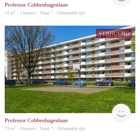
Professor Cobbenhagenlaan
2
74 m
· 3 kamers · Vanaf ? - Onbepaalde tijd
VERHUURD
finde
Professor Cobbenhagenlaan
2
73 m
· 4 kamers · Vanaf ? - Onbepaalde tijd