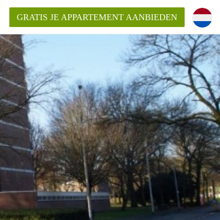
GRATIS JE APPARTEMENT AANBIEDEN
ppartement in Tilburg?
mentenTilburg?
ding?