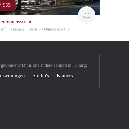
955
€
finder
eulemansstraat
2
0 m
· 4 kamers · Vanaf ? - Onbepaalde tijd
 gevonden? Dit is ons andere aanbod in Tilburg:
urwoningen
Studio's
Kamers