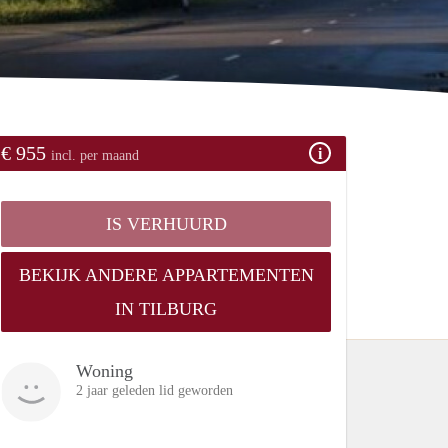
€ 955
incl. per maand
IS VERHUURD
BEKIJK ANDERE APPARTEMENTEN
IN TILBURG
Woning
2 jaar geleden lid geworden