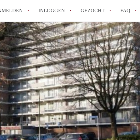
NMELDEN
INLOGGEN
GEZOCHT
FAQ
How to translate AppartementenTilburg!
Wat is AppartementenTilburg?
Hoeveel kost het om te reageren op een A
Wat is de privacyverklaring van Apparte
Berekent AppartementenTilburg
makelaarsvergoeding/bemiddelingsvergoe
Alle veelgestelde vragen