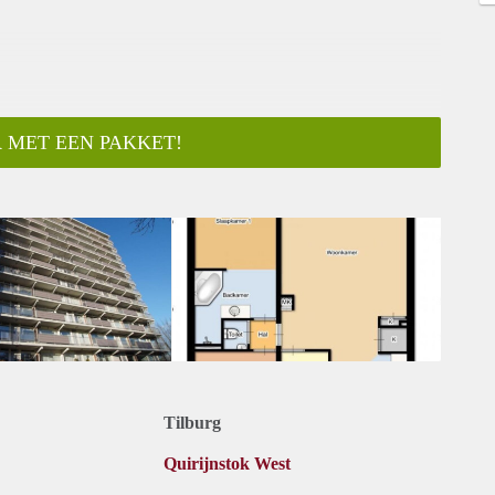
 MET EEN PAKKET!
ar
Tilburg
Quirijnstok West