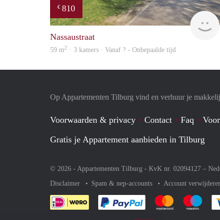
810
€
Nassaustraat
2
59 m
· 3 kamers · Vanaf ? - Onbepaalde tijd
Op Appartementen Tilburg vind en verhuur je makkeli
Voorwaarden & privacy
Contact
Faq
Voor
Gratis je Appartement aanbieden in Tilburg
© 2026 - Appartementen Tilburg - KvK nr. 02094127 –
Ned
Disclaimer
Spam & nep-accounts
Account verwijdere
Je rekent gemakkelijk af 
Je rekent gemak
Je rek