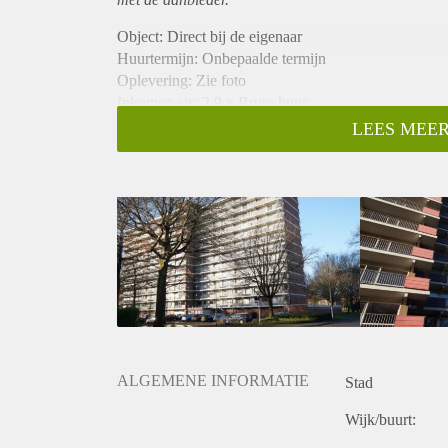
Object: Direct bij de eigenaar
Huurtermijn: Onbepaalde termijn
Oplevering: Zie foto
Inkomen eis: 2,9 x Bruto huur
Garantiestelling mogelijk: Ja
LEES MEER
Borg: 1 Maand
Bemiddeling kosten: Nee
Woningdelers toegestaan: Ja
Huisdieren toegestaan: Afhankelijk van de Eigenaar
Huurtoeslag grens: Nee
Geschikt voor studenten: Afhankelijk van de Eigena
ALGEMENE INFORMATIE
Stad
Wijk/buurt: