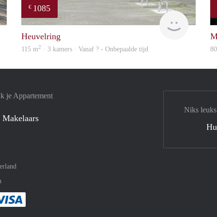
1085
€
Woning
finder
Heuvelring
M
2
115 m
· 3 kamers · Vanaf ? - Onbepaalde tijd
8
jk je Appartement
Niks leuks
 Makelaars
Hu
erland
n
met Paypal
kelijk af met Mastercard
ent gemakkelijk af met Meastro
Je rekent gemakkelijk af met Visa