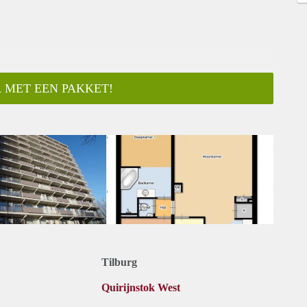
 MET EEN PAKKET!
ar
Tilburg
Quirijnstok West