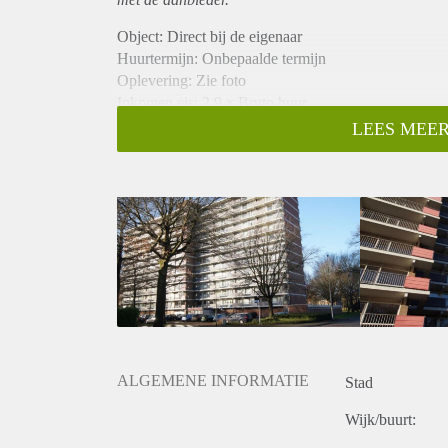
Object: Direct bij de eigenaar
Huurtermijn: Onbepaalde termijn
Oplevering: Zie foto
Inkomen eis: 2,9 x Bruto huur
Garantiestelling mogelijk: Ja
LEES MEER
Borg: 1 Maand
Bemiddeling kosten: Nee
Woningdelers toegestaan: Ja
Huisdieren toegestaan: Afhankelijk van de Eigenaar
Huurtoeslag grens: Nee
Geschikt voor studenten: Afhankelijk van de Eigena
ALGEMENE INFORMATIE
Stad
Wijk/buurt: