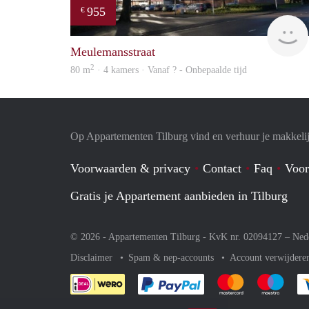
955
€
Meulemansstraat
2
80 m
· 4 kamers · Vanaf ? - Onbepaalde tijd
Op Appartementen Tilburg vind en verhuur je makkeli
Voorwaarden & privacy
Contact
Faq
Voor
Gratis je Appartement aanbieden in Tilburg
© 2026 - Appartementen Tilburg - KvK nr. 02094127 –
Ned
Disclaimer
Spam & nep-accounts
Account verwijdere
Je rekent gemakkelijk af 
Je rekent gemak
Je rek