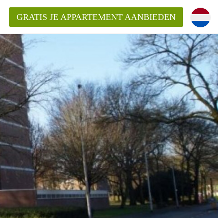
GRATIS JE APPARTEMENT AANBIEDEN
ppartement in Tilburg?
mentenTilburg?
ding?