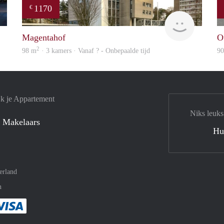
1170
€
rent
Woning
Magentahof
O
2
98 m
· 3 kamers · Vanaf ? - Onbepaalde tijd
9
jk je Appartement
Niks leuks
 Makelaars
Hu
erland
n
met Paypal
kelijk af met Mastercard
ent gemakkelijk af met Meastro
Je rekent gemakkelijk af met Visa