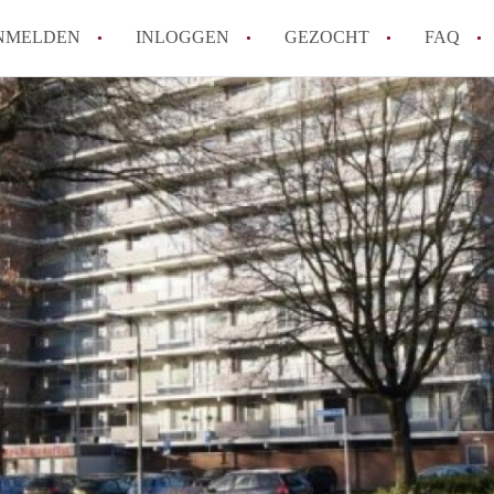
NMELDEN
INLOGGEN
GEZOCHT
FAQ
How to translate AppartementenTilburg!
Wat is AppartementenTilburg?
Hoeveel kost het om te reageren op een A
Wat is de privacyverklaring van Apparte
Berekent AppartementenTilburg
makelaarsvergoeding/bemiddelingsvergoe
Alle veelgestelde vragen