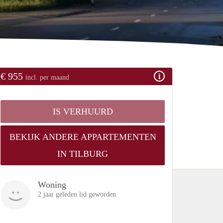
€ 955
incl. per maand
IS VERHUURD
BEKIJK ANDERE APPARTEMENTEN
IN TILBURG
Woning
2 jaar geleden lid geworden