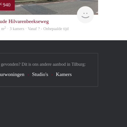
940
€
Woning
ude Hilvarenbeekseweg
2
0 m
· 3 kamers · Vanaf ? - Onbepaalde tijd
 gevonden? Dit is ons andere aanbod in Tilburg:
urwoningen
Studio's
Kamers