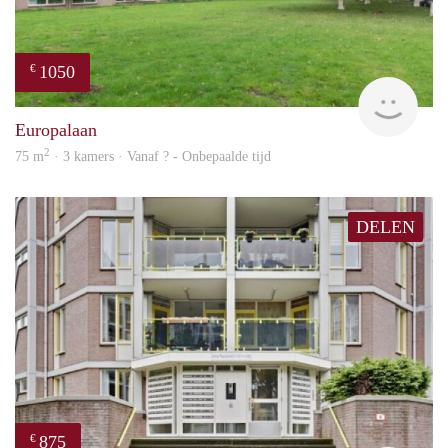
1050
€
rent
Europalaan
2
75 m
· 3 kamers · Vanaf ? - Onbepaalde tijd
DELEN
875
€