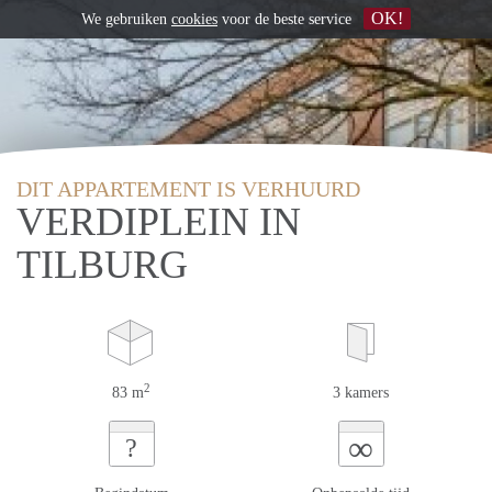
OK!
We gebruiken
cookies
voor de beste service
DIT APPARTEMENT IS VERHUURD
VERDIPLEIN IN
TILBURG
2
83 m
3 kamers
∞
?