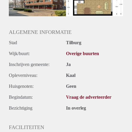
Huurtermijn
Onbepaalde termijn
Oplevering
Kaal
ALGEMENE INFORMATIE
Stad
Tilburg
Wijk/buurt:
Overige buurten
Inschrijven gemeente:
Ja
Opleverniveau:
Kaal
Huisgenoten:
Geen
Begindatum:
Vraag de adverteerder
Bezichtiging
In overleg
FACILITEITEN