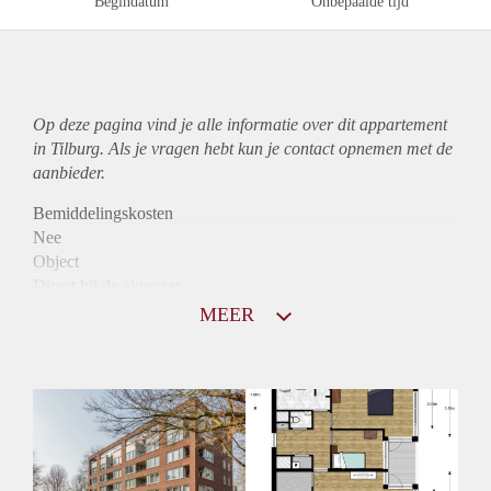
Begindatum
Onbepaalde tijd
Op deze pagina vind je alle informatie over dit
appartement
in Tilburg. Als je vragen hebt kun je contact opnemen met de
aanbieder.
Bemiddelingskosten
Nee
Object
Direct bij de eigenaar
Borg
MEER
875
Garantiestelling
Mogelijk
Huurtoeslag
Niet mogelijk
Inkomen eis
3,1 X Maandhuur Bruto