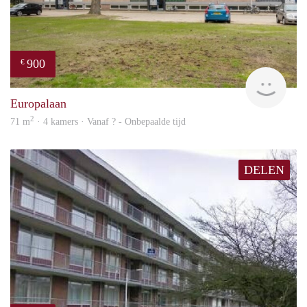
900
€
finde
Europalaan
2
71 m
· 4 kamers · Vanaf ? - Onbepaalde tijd
DELEN