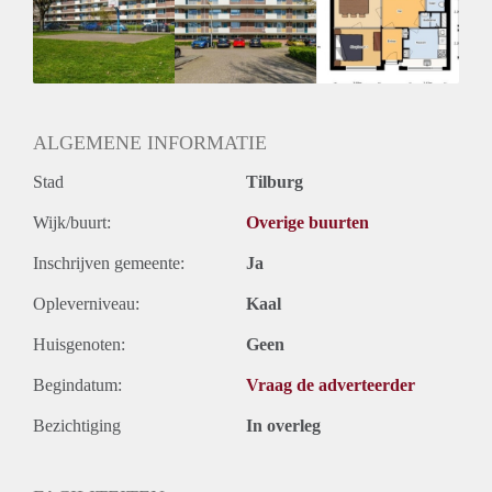
Inkomen eis
2,9 X Maandhuur Bruto
Huurtermijn
Onbepaalde termijn
Oplevering
Kaal
ALGEMENE INFORMATIE
Stad
Tilburg
Wijk/buurt:
Overige buurten
Inschrijven gemeente:
Ja
Opleverniveau:
Kaal
Huisgenoten:
Geen
Begindatum:
Vraag de adverteerder
Bezichtiging
In overleg