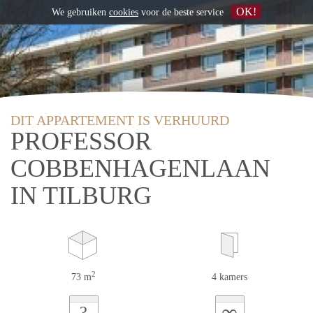
OK!
We gebruiken
cookies
voor de beste service
DIT APPARTEMENT IS VERHUURD
PROFESSOR
COBBENHAGENLAAN
IN TILBURG
2
73 m
4 kamers
∞
?