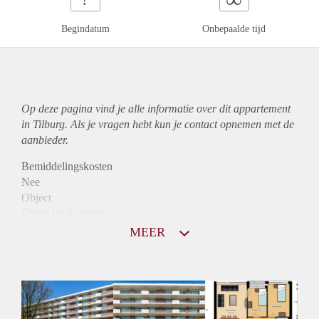
Begindatum
Onbepaalde tijd
Op deze pagina vind je alle informatie over dit
appartement
in Tilburg. Als je vragen hebt kun je contact opnemen met de
aanbieder.
Bemiddelingskosten
Nee
Object
Direct bij de eigenaar
Borg
MEER
875
Garantiestelling
Mogelijk
Huurtoeslag
Niet mogelijk