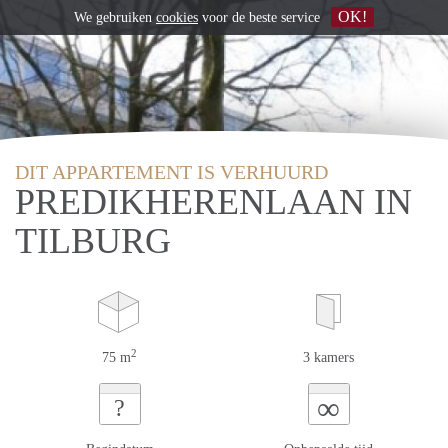
OK!
We gebruiken
cookies
voor de beste service
DIT APPARTEMENT IS VERHUURD
PREDIKHERENLAAN IN
TILBURG
2
75 m
3 kamers
∞
?