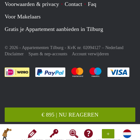
Voorwaarden & privacy
Contact
Faq
Voor Makelaars
Gratis je Appartement aanbieden in Tilburg
© 2026 - Appartementen Tilburg - KvK nr. 02094127 –
Nederland
Disclaimer
Spam & nep-accounts
Account verwijderen
Je rekent gemakkelijk af met Paypal
Je rekent gemakkelijk af met M
Je rekent gemakkelij
Je re
€ 895 | NU REAGEREN
+