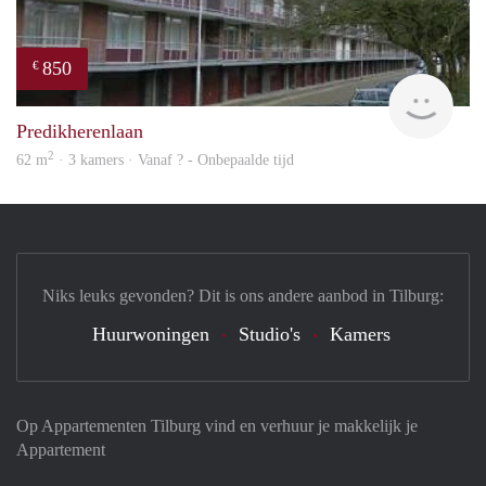
850
€
finde
Predikherenlaan
2
62 m
· 3 kamers · Vanaf ? - Onbepaalde tijd
Niks leuks gevonden? Dit is ons andere aanbod in Tilburg:
Huurwoningen
Studio's
Kamers
Op Appartementen Tilburg vind en verhuur je makkelijk je
Appartement