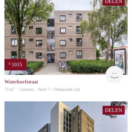
DELEN
1015
€
finde
Waterhoefstraat
2
73 m
· 3 kamers · Vanaf ? - Onbepaalde tijd
DELEN