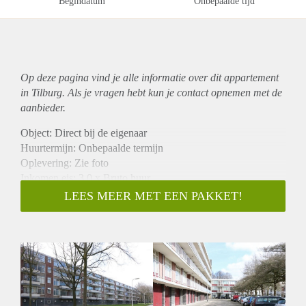
Begindatum
Onbepaalde tijd
Op deze pagina vind je alle informatie over dit
appartement
in Tilburg. Als je vragen hebt kun je contact opnemen met de
aanbieder.
Object: Direct bij de eigenaar
Huurtermijn: Onbepaalde termijn
Oplevering: Zie foto
Inkomen eis: 3,0 x Bruto huur
Garantiestelling mogelijk: Ja
LEES MEER MET EEN PAKKET!
Borg: 1 Maand
Bemiddeling kosten: Nee
Woningdelers toegestaan: Ja
Huisdieren toegestaan: Afhankelijk van de Eigenaar
Huurtoeslag grens: Nee
Geschikt voor studenten: Afhankelijk van de Eigenaar